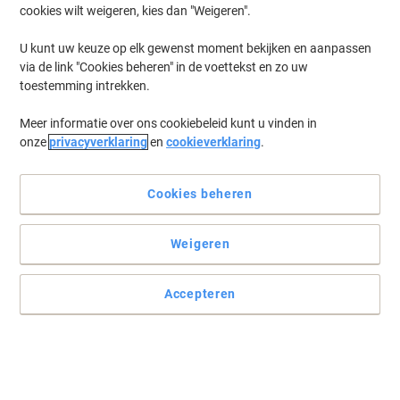
cookies wilt weigeren, kies dan "Weigeren".
Log in
om eerder opgeslagen printers en/of eerder gekochte cartridges
te tonen
U kunt uw keuze op elk gewenst moment bekijken en aanpassen
via de link "Cookies beheren" in de voettekst en zo uw
Epson Stylus DX 7400 Printer Inkt Cartridges
(6)
toestemming intrekken.
Meer informatie over ons cookiebeleid kunt u vinden in
Filteren op
onze
privacyverklaring
en
cookieverklaring
.
Geschenk
Epson T0715 Origineel Inktcartridge
C13T07154012 Zwart, cyaan, magenta,
Cookies beheren
geel Multipack 4 Stuks
Weigeren
Koop Meer,
Bespaar Meer
€ 53,79
Multipak
Vanaf 3 Multipakken
€ 65,09 Incl. btw
Accepteren
Momenteel op voorraad
Levertijd 2-3
werkdagen
Aantal