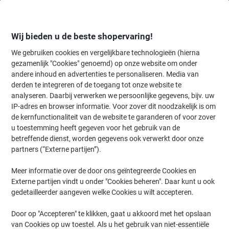
Meteen
Meteen
naar
naar
inhoud
navigatie
Wij bieden u de beste shopervaring!
We gebruiken cookies en vergelijkbare technologieën (hierna
gezamenlijk "Cookies" genoemd) op onze website om onder
Home
andere inhoud en advertenties te personaliseren. Media van
Inkt en Toner Zoekmachine
derden te integreren of de toegang tot onze website te
Zoek inkt, toner en labeltape voor uw printer
analyseren. Daarbij verwerken we persoonlijke gegevens, bijv. uw
IP-adres en browser informatie. Voor zover dit noodzakelijk is om
de kernfunctionaliteit van de website te garanderen of voor zover
Kies merk, reeks en model uit de opties hieronder
u toestemming heeft gegeven voor het gebruik van de
betreffende dienst, worden gegevens ook verwerkt door onze
Epson
partners (“Externe partijen”).
Meer informatie over de door ons geïntegreerde Cookies en
Stylus DX
Externe partijen vindt u onder "Cookies beheren". Daar kunt u ook
gedetailleerder aangeven welke Cookies u wilt accepteren.
Epson Stylus DX 7400
Door op "Accepteren" te klikken, gaat u akkoord met het opslaan
van Cookies op uw toestel. Als u het gebruik van niet-essentiële