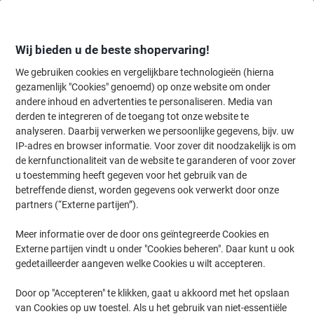
Meteen
Meteen
naar
naar
inhoud
navigatie
Wij bieden u de beste shopervaring!
We gebruiken cookies en vergelijkbare technologieën (hierna
gezamenlijk "Cookies" genoemd) op onze website om onder
Home
andere inhoud en advertenties te personaliseren. Media van
Inkt en Toner Zoekmachine
derden te integreren of de toegang tot onze website te
Zoek inkt, toner en labeltape voor uw printer
analyseren. Daarbij verwerken we persoonlijke gegevens, bijv. uw
IP-adres en browser informatie. Voor zover dit noodzakelijk is om
de kernfunctionaliteit van de website te garanderen of voor zover
Kies merk, reeks en model uit de opties hieronder
u toestemming heeft gegeven voor het gebruik van de
betreffende dienst, worden gegevens ook verwerkt door onze
Epson
partners (“Externe partijen”).
Meer informatie over de door ons geïntegreerde Cookies en
M
Externe partijen vindt u onder "Cookies beheren". Daar kunt u ook
gedetailleerder aangeven welke Cookies u wilt accepteren.
Epson M 160
Door op "Accepteren" te klikken, gaat u akkoord met het opslaan
van Cookies op uw toestel. Als u het gebruik van niet-essentiële