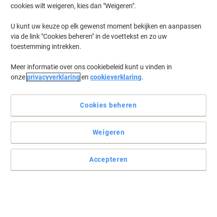
cookies wilt weigeren, kies dan "Weigeren".
Log in
om eerder opgeslagen printers en/of eerder gekochte cartridges
te tonen
U kunt uw keuze op elk gewenst moment bekijken en aanpassen
via de link "Cookies beheren" in de voettekst en zo uw
Epson M 160 Printer Inkt Cartridges
(1)
toestemming intrekken.
Meer informatie over ons cookiebeleid kunt u vinden in
Filteren op
onze
privacyverklaring
en
cookieverklaring
.
Epson ERC-09 Original Zwart Lint
C43S015354
Cookies beheren
Koop Meer,
Bespaar Meer
€ 2,79
Stuk
Vanaf 3 Stuks
Weigeren
€ 3,38 Incl. btw
Momenteel op voorraad
Vóór 15:30 uur
besteld, volgende werkdag geleverd
Accepteren
Aantal
Vorige
Volgende
1
pagina
pagina