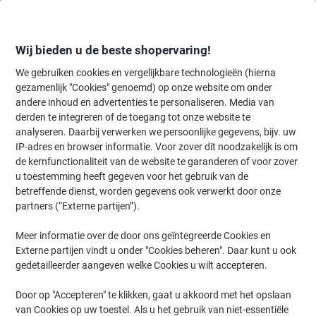
Meteen
Meteen
naar
naar
inhoud
navigatie
Wij bieden u de beste shopervaring!
We gebruiken cookies en vergelijkbare technologieën (hierna
gezamenlijk "Cookies" genoemd) op onze website om onder
Home
andere inhoud en advertenties te personaliseren. Media van
Inkt en Toner Zoekmachine
derden te integreren of de toegang tot onze website te
Zoek inkt, toner en labeltape voor uw printer
analyseren. Daarbij verwerken we persoonlijke gegevens, bijv. uw
IP-adres en browser informatie. Voor zover dit noodzakelijk is om
de kernfunctionaliteit van de website te garanderen of voor zover
Kies merk, reeks en model uit de opties hieronder
u toestemming heeft gegeven voor het gebruik van de
betreffende dienst, worden gegevens ook verwerkt door onze
Epson
partners (“Externe partijen”).
Meer informatie over de door ons geïntegreerde Cookies en
Ecotank L
Externe partijen vindt u onder "Cookies beheren". Daar kunt u ook
gedetailleerder aangeven welke Cookies u wilt accepteren.
Epson Ecotank L 455
Door op "Accepteren" te klikken, gaat u akkoord met het opslaan
van Cookies op uw toestel. Als u het gebruik van niet-essentiële