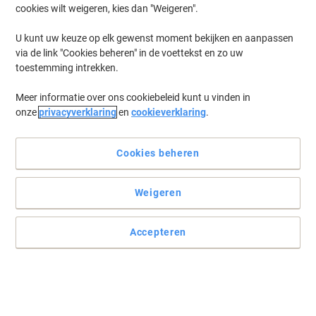
cookies wilt weigeren, kies dan "Weigeren".
Log in
om eerder opgeslagen printers en/of eerder gekochte cartridges
te tonen
U kunt uw keuze op elk gewenst moment bekijken en aanpassen
via de link "Cookies beheren" in de voettekst en zo uw
Epson Ecotank L 455 Printer Inkt Cartridges
(4)
toestemming intrekken.
Meer informatie over ons cookiebeleid kunt u vinden in
Filteren op
onze
privacyverklaring
en
cookieverklaring
.
Geschenk
Epson 664 Origineel Inktnavulling
C13T664140 Zwart
Cookies beheren
Koop Meer,
Bespaar Meer
Weigeren
€ 10,59
Stuk
Vanaf 3 Stuks
€ 12,81 Incl. btw
Accepteren
Momenteel op voorraad
Levertijd 2-3
werkdagen
Aantal
Epson 664 Origineel Inktnavulling