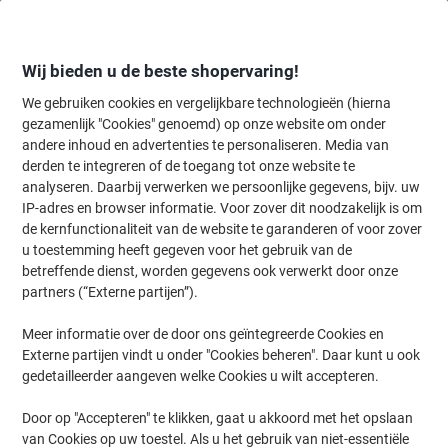
Meteen
Meteen
naar
naar
inhoud
navigatie
Wij bieden u de beste shopervaring!
We gebruiken cookies en vergelijkbare technologieën (hierna
gezamenlijk "Cookies" genoemd) op onze website om onder
Home
andere inhoud en advertenties te personaliseren. Media van
Inkt en Toner Zoekmachine
derden te integreren of de toegang tot onze website te
Zoek inkt, toner en labeltape voor uw printer
analyseren. Daarbij verwerken we persoonlijke gegevens, bijv. uw
IP-adres en browser informatie. Voor zover dit noodzakelijk is om
de kernfunctionaliteit van de website te garanderen of voor zover
Kies merk, reeks en model uit de opties hieronder
u toestemming heeft gegeven voor het gebruik van de
betreffende dienst, worden gegevens ook verwerkt door onze
Epson
partners (“Externe partijen”).
Meer informatie over de door ons geïntegreerde Cookies en
Ecotank ITS
Externe partijen vindt u onder "Cookies beheren". Daar kunt u ook
gedetailleerder aangeven welke Cookies u wilt accepteren.
Epson Ecotank ITS L 6176
Door op "Accepteren" te klikken, gaat u akkoord met het opslaan
van Cookies op uw toestel. Als u het gebruik van niet-essentiële