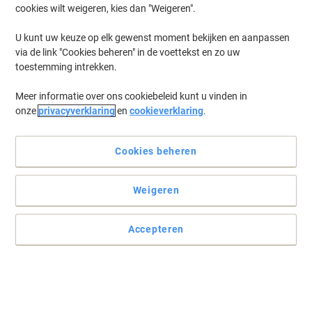
cookies wilt weigeren, kies dan "Weigeren".
Log in
om eerder opgeslagen printers en/of eerder gekochte cartridges
te tonen
U kunt uw keuze op elk gewenst moment bekijken en aanpassen
via de link "Cookies beheren" in de voettekst en zo uw
Epson Ecotank ITS L 6176 Printer Inkt Cartridges
(1)
toestemming intrekken.
Meer informatie over ons cookiebeleid kunt u vinden in
Filteren op
onze
privacyverklaring
en
cookieverklaring
.
Epson C13T04D100 Onderhoudskit
Cookies beheren
Slechts
€ 10,49
Stuk
€ 12,69 Incl. btw
Weigeren
Momenteel op voorraad
Levertijd 3-6
werkdagen
Verzonden door externe leverancier
Accepteren
Aantal
Vorige
Volgende
1
pagina
pagina