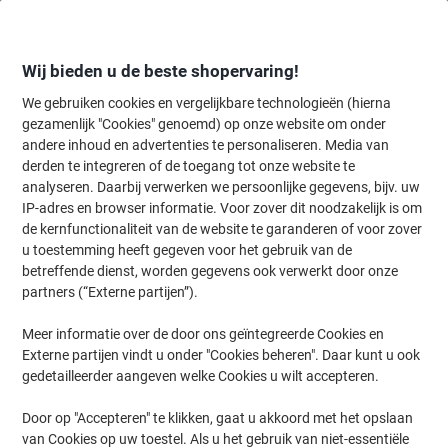
Meteen
Meteen
naar
naar
inhoud
navigatie
Wij bieden u de beste shopervaring!
We gebruiken cookies en vergelijkbare technologieën (hierna
gezamenlijk "Cookies" genoemd) op onze website om onder
Home
andere inhoud en advertenties te personaliseren. Media van
Inkt en Toner Zoekmachine
derden te integreren of de toegang tot onze website te
Zoek inkt, toner en labeltape voor uw printer
analyseren. Daarbij verwerken we persoonlijke gegevens, bijv. uw
IP-adres en browser informatie. Voor zover dit noodzakelijk is om
de kernfunctionaliteit van de website te garanderen of voor zover
Kies merk, reeks en model uit de opties hieronder
u toestemming heeft gegeven voor het gebruik van de
betreffende dienst, worden gegevens ook verwerkt door onze
Diconix
partners (“Externe partijen”).
Meer informatie over de door ons geïntegreerde Cookies en
Diconix
Externe partijen vindt u onder "Cookies beheren". Daar kunt u ook
gedetailleerder aangeven welke Cookies u wilt accepteren.
Diconix Diconix 360
Door op "Accepteren" te klikken, gaat u akkoord met het opslaan
van Cookies op uw toestel. Als u het gebruik van niet-essentiële