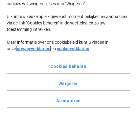
cookies wilt weigeren, kies dan "Weigeren".
Log in
om eerder opgeslagen printers en/of eerder gekochte cartridges
te tonen
U kunt uw keuze op elk gewenst moment bekijken en aanpassen
via de link "Cookies beheren" in de voettekst en zo uw
Diconix Diconix 360 Printer Inkt Cartridges
(1)
toestemming intrekken.
Meer informatie over ons cookiebeleid kunt u vinden in
Filteren op
onze
privacyverklaring
en
cookieverklaring
.
Geschenk
HP 40A originele inktcartridge 51604A
zwart
Cookies beheren
Koop Meer,
Bespaar Meer
Weigeren
€ 16,59
Stuk
Vanaf 3 Stuks
€ 20,07 Incl. btw
Accepteren
Momenteel op voorraad
Levertijd 2-3
werkdagen
Aantal
Vorige
Volgende
1