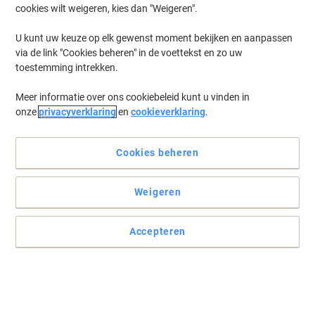
cookies wilt weigeren, kies dan "Weigeren".
Log in
om eerder opgeslagen printers en/of eerder gekochte cartridges
te tonen
U kunt uw keuze op elk gewenst moment bekijken en aanpassen
via de link "Cookies beheren" in de voettekst en zo uw
Datamega DPN 2270-36 Printer Inkt Cartridges
(1)
toestemming intrekken.
Meer informatie over ons cookiebeleid kunt u vinden in
Filteren op
onze
privacyverklaring
en
cookieverklaring
.
Epson ERC-09 Original Zwart Lint
C43S015354
Cookies beheren
Koop Meer,
Bespaar Meer
€ 2,79
Stuk
Vanaf 3 Stuks
Weigeren
€ 3,38 Incl. btw
Momenteel op voorraad
Levertijd 2-3
werkdagen
Accepteren
Aantal
Vorige
Volgende
1
pagina
pagina