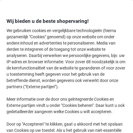
Meteen
Meteen
naar
naar
inhoud
navigatie
Wij bieden u de beste shopervaring!
We gebruiken cookies en vergelijkbare technologieën (hierna
gezamenlijk "Cookies" genoemd) op onze website om onder
Home
andere inhoud en advertenties te personaliseren. Media van
Inkt en Toner Zoekmachine
derden te integreren of de toegang tot onze website te
Zoek inkt, toner en labeltape voor uw printer
analyseren. Daarbij verwerken we persoonlijke gegevens, bijv. uw
IP-adres en browser informatie. Voor zover dit noodzakelijk is om
de kernfunctionaliteit van de website te garanderen of voor zover
Kies merk, reeks en model uit de opties hieronder
u toestemming heeft gegeven voor het gebruik van de
betreffende dienst, worden gegevens ook verwerkt door onze
Datamega
partners (“Externe partijen”).
Meer informatie over de door ons geïntegreerde Cookies en
DPN
Externe partijen vindt u onder "Cookies beheren". Daar kunt u ook
gedetailleerder aangeven welke Cookies u wilt accepteren.
Datamega DPN 2270-36
Door op "Accepteren" te klikken, gaat u akkoord met het opslaan
van Cookies op uw toestel. Als u het gebruik van niet-essentiële