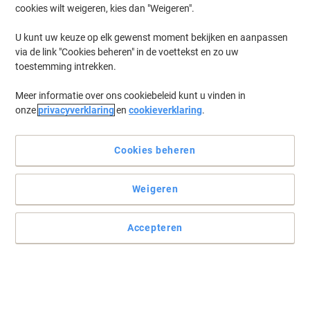
cookies wilt weigeren, kies dan "Weigeren".
Log in
om eerder opgeslagen printers en/of eerder gekochte cartridges
te tonen
U kunt uw keuze op elk gewenst moment bekijken en aanpassen
via de link "Cookies beheren" in de voettekst en zo uw
Canon Pixma TS 9550 a Printer Inkt Cartridges
(31)
toestemming intrekken.
Meer informatie over ons cookiebeleid kunt u vinden in
Filteren op
onze
privacyverklaring
en
cookieverklaring
.
Geschenk
Eigen merk
Viking PGI-580XL compatibele Canon
inktcartridge zwart
Cookies beheren
Koop Meer,
Bespaar Meer
Weigeren
€ 9,59
Stuk
Vanaf 3 Stuks
€ 11,60 Incl. btw
Accepteren
Momenteel op voorraad
Vóór 15:30 uur
besteld, volgende werkdag geleverd
Aantal
Geschenk
Eigen merk