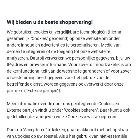
Meteen
Meteen
naar
naar
inhoud
navigatie
Wij bieden u de beste shopervaring!
We gebruiken cookies en vergelijkbare technologieën (hierna
gezamenlijk "Cookies" genoemd) op onze website om onder
Home
andere inhoud en advertenties te personaliseren. Media van
Inkt en Toner Zoekmachine
derden te integreren of de toegang tot onze website te
Zoek inkt, toner en labeltape voor uw printer
analyseren. Daarbij verwerken we persoonlijke gegevens, bijv. uw
IP-adres en browser informatie. Voor zover dit noodzakelijk is om
de kernfunctionaliteit van de website te garanderen of voor zover
Kies merk, reeks en model uit de opties hieronder
u toestemming heeft gegeven voor het gebruik van de
betreffende dienst, worden gegevens ook verwerkt door onze
Canon
partners (“Externe partijen”).
Meer informatie over de door ons geïntegreerde Cookies en
Pixma TS
Externe partijen vindt u onder "Cookies beheren". Daar kunt u ook
gedetailleerder aangeven welke Cookies u wilt accepteren.
Canon Pixma TS 9550 a
Door op "Accepteren" te klikken, gaat u akkoord met het opslaan
van Cookies op uw toestel. Als u het gebruik van niet-essentiële