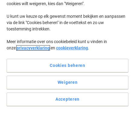
cookies wilt weigeren, kies dan "Weigeren".
Log in
om eerder opgeslagen printers en/of eerder gekochte cartridges
te tonen
U kunt uw keuze op elk gewenst moment bekijken en aanpassen
via de link "Cookies beheren" in de voettekst en zo uw
Canon Pixma TS 8352 Printer Inkt Cartridges
(31)
toestemming intrekken.
Meer informatie over ons cookiebeleid kunt u vinden in
Filteren op
onze
privacyverklaring
en
cookieverklaring
.
Geschenk
Eigen merk
Viking PGI-580XL compatibele Canon
inktcartridge zwart
Cookies beheren
Koop Meer,
Bespaar Meer
Weigeren
€ 9,59
Stuk
Vanaf 3 Stuks
€ 11,60 Incl. btw
Accepteren
Momenteel op voorraad
Vóór 15:30 uur
besteld, volgende werkdag geleverd
Aantal
Geschenk
Eigen merk