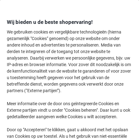
Meteen
Meteen
naar
naar
inhoud
navigatie
Wij bieden u de beste shopervaring!
We gebruiken cookies en vergelijkbare technologieën (hierna
gezamenlijk "Cookies" genoemd) op onze website om onder
Home
andere inhoud en advertenties te personaliseren. Media van
Inkt en Toner Zoekmachine
derden te integreren of de toegang tot onze website te
Zoek inkt, toner en labeltape voor uw printer
analyseren. Daarbij verwerken we persoonlijke gegevens, bijv. uw
IP-adres en browser informatie. Voor zover dit noodzakelijk is om
de kernfunctionaliteit van de website te garanderen of voor zover
Kies merk, reeks en model uit de opties hieronder
u toestemming heeft gegeven voor het gebruik van de
betreffende dienst, worden gegevens ook verwerkt door onze
Canon
partners (“Externe partijen”).
Meer informatie over de door ons geïntegreerde Cookies en
Pixma TS
Externe partijen vindt u onder "Cookies beheren". Daar kunt u ook
gedetailleerder aangeven welke Cookies u wilt accepteren.
Canon Pixma TS 8352
Door op "Accepteren" te klikken, gaat u akkoord met het opslaan
van Cookies op uw toestel. Als u het gebruik van niet-essentiële