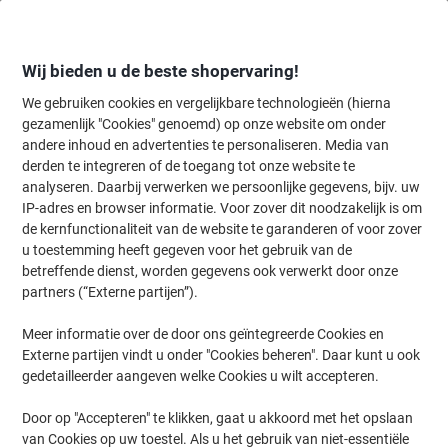
Meteen
Meteen
naar
naar
inhoud
navigatie
Wij bieden u de beste shopervaring!
We gebruiken cookies en vergelijkbare technologieën (hierna
gezamenlijk "Cookies" genoemd) op onze website om onder
Home
andere inhoud en advertenties te personaliseren. Media van
Inkt en Toner Zoekmachine
derden te integreren of de toegang tot onze website te
Zoek inkt, toner en labeltape voor uw printer
analyseren. Daarbij verwerken we persoonlijke gegevens, bijv. uw
IP-adres en browser informatie. Voor zover dit noodzakelijk is om
de kernfunctionaliteit van de website te garanderen of voor zover
Kies merk, reeks en model uit de opties hieronder
u toestemming heeft gegeven voor het gebruik van de
betreffende dienst, worden gegevens ook verwerkt door onze
Canon
partners (“Externe partijen”).
Meer informatie over de door ons geïntegreerde Cookies en
Pixma TS
Externe partijen vindt u onder "Cookies beheren". Daar kunt u ook
gedetailleerder aangeven welke Cookies u wilt accepteren.
Canon Pixma TS 5350 T
Door op "Accepteren" te klikken, gaat u akkoord met het opslaan
van Cookies op uw toestel. Als u het gebruik van niet-essentiële