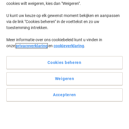
cookies wilt weigeren, kies dan "Weigeren".
Log in
om eerder opgeslagen printers en/of eerder gekochte cartridges
te tonen
U kunt uw keuze op elk gewenst moment bekijken en aanpassen
via de link "Cookies beheren" in de voettekst en zo uw
Canon Pixma TS 5350 T Printer Inkt Cartridges
(8)
toestemming intrekken.
Meer informatie over ons cookiebeleid kunt u vinden in
Filteren op
onze
privacyverklaring
en
cookieverklaring
.
Geschenk
Canon PG-560XL Origineel Inktcartridge
3712C001
Cookies beheren
Koop Meer,
Bespaar Meer
Weigeren
€ 24,99
Stuk
Vanaf 3 Stuks
€ 30,24 Incl. btw
Accepteren
Momenteel op voorraad
Levertijd 2-3
werkdagen
Aantal
Canon 560, 561 Origineel Inktcartridge