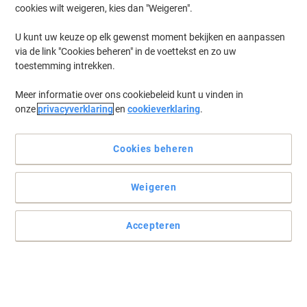
cookies wilt weigeren, kies dan "Weigeren".
Log in
om eerder opgeslagen printers en/of eerder gekochte cartridges
te tonen
U kunt uw keuze op elk gewenst moment bekijken en aanpassen
via de link "Cookies beheren" in de voettekst en zo uw
Canon Pixma Pro 9500 Mark II Printer Inkt Cartridges
(10)
toestemming intrekken.
Meer informatie over ons cookiebeleid kunt u vinden in
Filteren op
onze
privacyverklaring
en
cookieverklaring
.
Canon PGI-9R Origineel Inktcartridge
Rood
Cookies beheren
Koop Meer,
Bespaar Meer
€ 16,49
Stuk
Vanaf 3 Stuks
Weigeren
€ 19,95 Incl. btw
Momenteel op voorraad
Vóór 17:00 uur
besteld, bezorging binnen 2-5 werkdagen
Accepteren
Verzonden door externe leverancier
Aantal
Canon PGI-9PBK Origineel Inktcartridge