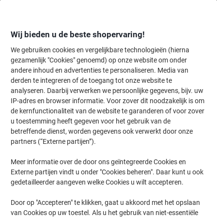
Meteen
Meteen
naar
naar
inhoud
navigatie
Wij bieden u de beste shopervaring!
We gebruiken cookies en vergelijkbare technologieën (hierna
gezamenlijk "Cookies" genoemd) op onze website om onder
Home
andere inhoud en advertenties te personaliseren. Media van
Inkt en Toner Zoekmachine
derden te integreren of de toegang tot onze website te
Zoek inkt, toner en labeltape voor uw printer
analyseren. Daarbij verwerken we persoonlijke gegevens, bijv. uw
IP-adres en browser informatie. Voor zover dit noodzakelijk is om
de kernfunctionaliteit van de website te garanderen of voor zover
Kies merk, reeks en model uit de opties hieronder
u toestemming heeft gegeven voor het gebruik van de
betreffende dienst, worden gegevens ook verwerkt door onze
Canon
partners (“Externe partijen”).
Meer informatie over de door ons geïntegreerde Cookies en
Pixma Pro
Externe partijen vindt u onder "Cookies beheren". Daar kunt u ook
gedetailleerder aangeven welke Cookies u wilt accepteren.
Canon Pixma Pro 9500 Mark II
Door op "Accepteren" te klikken, gaat u akkoord met het opslaan
van Cookies op uw toestel. Als u het gebruik van niet-essentiële