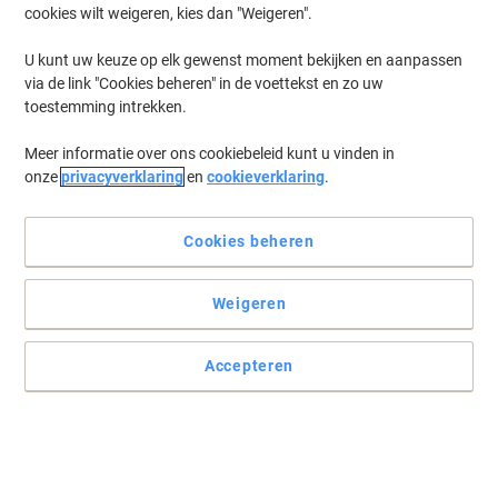
cookies wilt weigeren, kies dan "Weigeren".
Log in
om eerder opgeslagen printers en/of eerder gekochte cartridges
te tonen
U kunt uw keuze op elk gewenst moment bekijken en aanpassen
via de link "Cookies beheren" in de voettekst en zo uw
Canon MF 641 Printer Toner Cartridges
(8)
toestemming intrekken.
Meer informatie over ons cookiebeleid kunt u vinden in
Filteren op
onze
privacyverklaring
en
cookieverklaring
.
Canon 054 Origineel Tonercartridge
Cyaan
Cookies beheren
Koop Meer,
Bespaar Meer
€ 83,99
Stuk
Vanaf 3 Stuks
Weigeren
€ 101,63 Incl. btw
Momenteel op voorraad
Vóór 17:00 uur
besteld, bezorging binnen 2-5 werkdagen
Accepteren
Verzonden door externe leverancier
Aantal
Canon 054H Origineel Tonercartridge