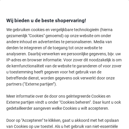
Meteen
Meteen
naar
naar
inhoud
navigatie
Wij bieden u de beste shopervaring!
We gebruiken cookies en vergelijkbare technologieën (hierna
gezamenlijk "Cookies" genoemd) op onze website om onder
Home
andere inhoud en advertenties te personaliseren. Media van
Inkt en Toner Zoekmachine
derden te integreren of de toegang tot onze website te
Zoek inkt, toner en labeltape voor uw printer
analyseren. Daarbij verwerken we persoonlijke gegevens, bijv. uw
IP-adres en browser informatie. Voor zover dit noodzakelijk is om
de kernfunctionaliteit van de website te garanderen of voor zover
Kies merk, reeks en model uit de opties hieronder
u toestemming heeft gegeven voor het gebruik van de
betreffende dienst, worden gegevens ook verwerkt door onze
Canon
partners (“Externe partijen”).
Meer informatie over de door ons geïntegreerde Cookies en
MF
Externe partijen vindt u onder "Cookies beheren". Daar kunt u ook
gedetailleerder aangeven welke Cookies u wilt accepteren.
Canon MF 641
Door op "Accepteren" te klikken, gaat u akkoord met het opslaan
van Cookies op uw toestel. Als u het gebruik van niet-essentiële