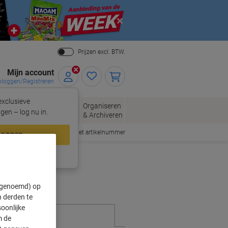
Close
Prijzen excl. BTW.
Mijn account
nloggen/Registreren
xclusieve
eloppen
Organiseren
Kantoorartikelen
gen – log nu in.
n
& Archiveren
Snel bestellen met artikelnummer
loggen
ing?
Meld u nu aan
" genoemd) op
 derden te
oonlijke
m de