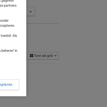
ft gegeven
ze partners
542
 onder
accepteren.
toestel. Als
es
(1)
 beheren" in
Toon als grid
epteren