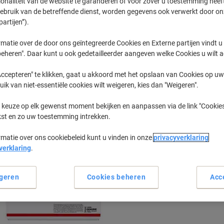
ionaliteit van de website te garanderen of voor zover u toestemming hee
gebruik van de betreffende dienst, worden gegevens ook verwerkt door on
partijen”).
MF
Canon MF-
matie over de door ons geïntegreerde Cookies en Externe partijen vindt u
eheren". Daar kunt u ook gedetailleerder aangeven welke Cookies u wilt 
eerder gekochte cartridges te tonen
ccepteren" te klikken, gaat u akkoord met het opslaan van Cookies op uw 
uik van niet-essentiële cookies wilt weigeren, kies dan "Weigeren".
Canon MF-542 Printer Toner Cartridg
 keuze op elk gewenst moment bekijken en aanpassen via de link "Cookies
Sorteer op:
kst en zo uw toestemming intrekken.
rmatie over ons cookiebeleid kunt u vinden in onze
privacyverklaring
verklaring
.
geren
Cookies beheren
Acc