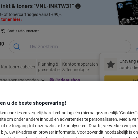
 inkt & toners
VNL-INKTW31
t- of tonercartridges vanaf €99,-.
 toner hier ›
Gratis retourneren*
00
I
Ontvang e
Planning &
Kantoorapparaten
Inkt &
Papier, Env
Kantoormeubelen
aanbiedin
presentatie
& Technologie
Toner
& Verpakke
en seizoensgebonden
Cadeaushop
In
Nieuw bij Vik
den u de beste shopervaring!
labeltape voor uw printer
ken cookies en vergelijkbare technologieën (hierna gezamenlijk "Cookies
ite om onder andere inhoud en advertenties te personaliseren. Media van
 of de toegang tot onze website te analyseren. Daarbij verwerken we pers
Kies merk, reeks en model uit de opties hieronder
bijv. uw IP-adres en browser informatie. Voor zover dit noodzakelijk is o