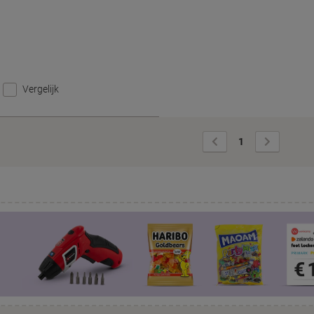
Vergelijk
Vorige
Volgende
1
pagina
pagina