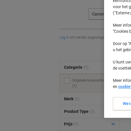
kernfunct
voor het 
(“Externe 
Canon
Meer infor
"Cookies b
Log in
om eerder opgeslagen printers en/of 
Door op "A
u het gebr
U kunt uw
Categorie
(1)
de voette
Meer info
Originele tonercartridges
(1)
en
cookie
Merk
(1)
Wei
Product Type
(1)
Prijs
(1)