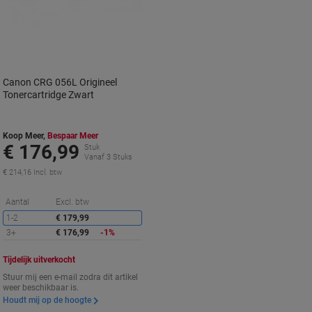
Canon CRG 056L Origineel
Tonercartridge Zwart
Koop Meer,
Bespaar Meer
€ 176,99
Stuk
Vanaf 3 Stuks
€ 214,16 Incl. btw
Korting
Aantal
Excl. btw
1-2
€ 179,99
3+
€ 176,99
-1%
Tijdelijk uitverkocht
Stuur mij een e-mail zodra dit artikel
weer beschikbaar is.
Houdt mij op de hoogte