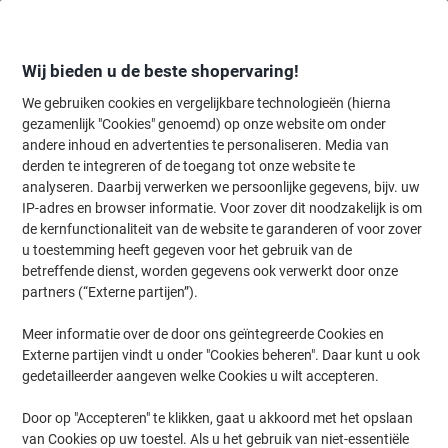
Meteen
Meteen
naar
naar
inhoud
navigatie
Wij bieden u de beste shopervaring!
We gebruiken cookies en vergelijkbare technologieën (hierna
gezamenlijk "Cookies" genoemd) op onze website om onder
Home
andere inhoud en advertenties te personaliseren. Media van
Inkt en Toner Zoekmachine
derden te integreren of de toegang tot onze website te
Zoek inkt, toner en labeltape voor uw printer
analyseren. Daarbij verwerken we persoonlijke gegevens, bijv. uw
IP-adres en browser informatie. Voor zover dit noodzakelijk is om
de kernfunctionaliteit van de website te garanderen of voor zover
Kies merk, reeks en model uit de opties hieronder
u toestemming heeft gegeven voor het gebruik van de
betreffende dienst, worden gegevens ook verwerkt door onze
Canon
partners (“Externe partijen”).
Meer informatie over de door ons geïntegreerde Cookies en
MF
Externe partijen vindt u onder "Cookies beheren". Daar kunt u ook
gedetailleerder aangeven welke Cookies u wilt accepteren.
Canon MF 229
Door op "Accepteren" te klikken, gaat u akkoord met het opslaan
van Cookies op uw toestel. Als u het gebruik van niet-essentiële