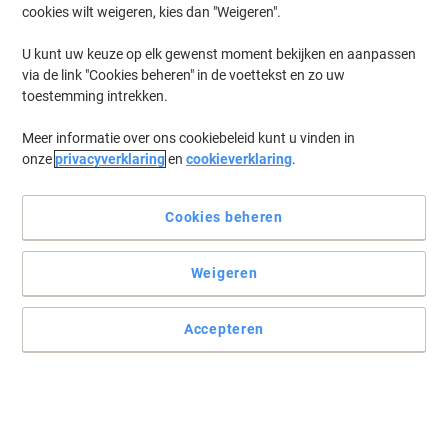
cookies wilt weigeren, kies dan "Weigeren".
Log in
om eerder opgeslagen printers en/of eerder gekochte cartridges
te tonen
U kunt uw keuze op elk gewenst moment bekijken en aanpassen
via de link "Cookies beheren" in de voettekst en zo uw
Canon MF 229 Printer Toner Cartridges
(2)
toestemming intrekken.
Meer informatie over ons cookiebeleid kunt u vinden in
Filteren op
onze
privacyverklaring
en
cookieverklaring
.
Geschenk
Eigen merk
Viking 737 compatibele Canon
tonercartridge zwart
Cookies beheren
Koop Meer,
Bespaar Meer
Weigeren
€ 34,59
Stuk
Vanaf 3 Stuks
€ 41,85 Incl. btw
Accepteren
Momenteel op voorraad
Levertijd 2-3
werkdagen
Aantal
Geschenk