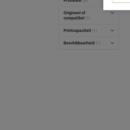
Printkleur
(4)
Origineel of
compatibel
(1)
Printcapaciteit
(1)
Beschikbaarheid
(1)