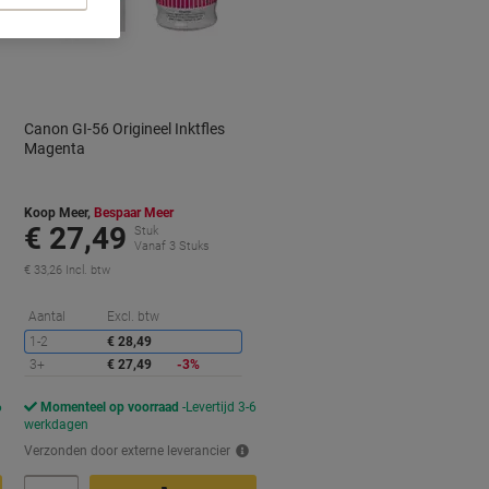
Canon GI-56 Origineel Inktfles
Magenta
Koop Meer,
Bespaar Meer
€ 27,49
Stuk
Vanaf 3 Stuks
€ 33,26 Incl. btw
orting
Korting
Aantal
Excl. btw
1-2
€ 28,49
3+
€ 27,49
-3%
6
Momenteel op voorraad
Levertijd 3-6
werkdagen
Verzonden door externe leverancier
Aantal