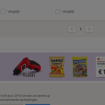
Vergelijk
Vergelijk
Vorige
Volgende
1
pagina
pagina