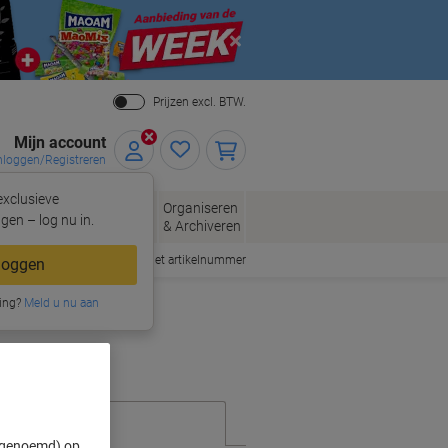
Close
Prijzen excl. BTW.
Mijn account
nloggen/Registreren
xclusieve
eloppen
Organiseren
Kantoorartikelen
gen – log nu in.
n
& Archiveren
Snel bestellen met artikelnummer
loggen
ing?
Meld u nu aan
" genoemd) op