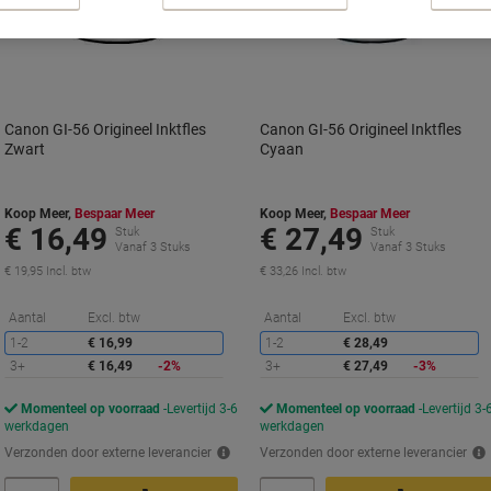
Canon GI-56 Origineel Inktfles
Canon GI-56 Origineel Inktfles
Zwart
Cyaan
Koop Meer,
Bespaar Meer
Koop Meer,
Bespaar Meer
€ 16,49
€ 27,49
Stuk
Stuk
Vanaf 3 Stuks
Vanaf 3 Stuks
€ 19,95 Incl. btw
€ 33,26 Incl. btw
Korting
K
Aantal
Excl. btw
Aantal
Excl. btw
1-2
€ 16,99
1-2
€ 28,49
3+
€ 16,49
-2%
3+
€ 27,49
-3%
Momenteel op voorraad
Levertijd 3-6
Momenteel op voorraad
Levertijd 3-
werkdagen
werkdagen
Verzonden door externe leverancier
Verzonden door externe leverancier
Aantal
Aantal