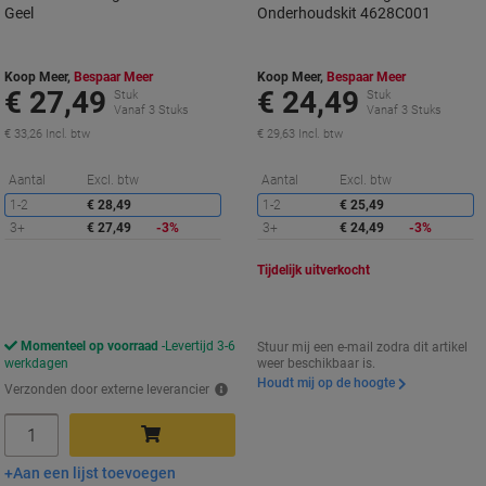
Geel
Onderhoudskit 4628C001
Koop Meer,
Bespaar Meer
Koop Meer,
Bespaar Meer
€ 27,49
€ 24,49
Stuk
Stuk
Vanaf 3 Stuks
Vanaf 3 Stuks
€ 33,26 Incl. btw
€ 29,63 Incl. btw
Korting
K
Aantal
Excl. btw
Aantal
Excl. btw
1-2
€ 28,49
1-2
€ 25,49
3+
€ 27,49
-3%
3+
€ 24,49
-3%
Tijdelijk uitverkocht
Momenteel op voorraad
Levertijd 3-6
Stuur mij een e-mail zodra dit artikel
werkdagen
weer beschikbaar is.
Houdt mij op de hoogte
Verzonden door externe leverancier
Aantal
Aan een lijst toevoegen
In winkelwagen