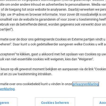
ite om onder andere inhoud en advertenties te personaliseren. Media van
 of de toegang tot onze website te analyseren. Daarbij verwerken we pers
Maxify GX
Canon Maxi
bijv. uw IP-adres en browser informatie. Voor zover dit noodzakelijk is o
ionaliteit van de website te garanderen of voor zover u toestemming hee
gebruik van de betreffende dienst, worden gegevens ook verwerkt door on
partijen”).
eerder gekochte cartridges te tonen
matie over de door ons geïntegreerde Cookies en Externe partijen vindt u
Canon Maxify GX 6150 Printer Inkt Ca
eheren". Daar kunt u ook gedetailleerder aangeven welke Cookies u wilt 
ccepteren" te klikken, gaat u akkoord met het opslaan van Cookies op uw 
Sorteer op:
uik van niet-essentiële cookies wilt weigeren, kies dan "Weigeren".
 keuze op elk gewenst moment bekijken en aanpassen via de link "Cookies
kst en zo uw toestemming intrekken.
rmatie over ons cookiebeleid kunt u vinden in onze
privacyverklaring
verklaring
.
geren
Cookies beheren
Acc