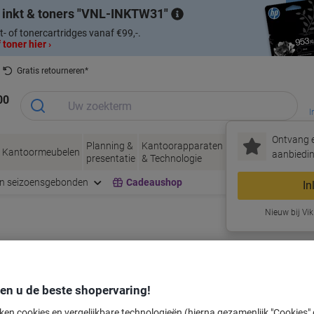
 inkt & toners
VNL-INKTW31
t- of tonercartridges vanaf €99,-.
 toner hier ›
Gratis retourneren*
00
I
Ontvang e
Planning &
Kantoorapparaten
Inkt &
Papier, Env
Kantoormeubelen
aanbiedin
presentatie
& Technologie
Toner
& Verpakke
en seizoensgebonden
Cadeaushop
In
Nieuw bij Vik
labeltape voor uw printer
den u de beste shopervaring!
Kies merk, reeks en model uit de opties hieronder
ken cookies en vergelijkbare technologieën (hierna gezamenlijk "Cookies