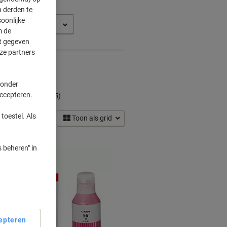
 derden te
oonlijke
fy GX 6150
m de
ft gegeven
ze partners
 onder
rtridges
accepteren.
(5)
toestel. Als
Toon als grid
 beheren" in
epteren