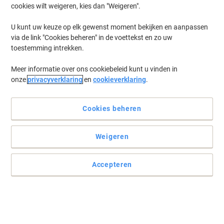
cookies wilt weigeren, kies dan "Weigeren".
Log in
om eerder opgeslagen printers en/of eerder gekochte cartridges
te tonen
U kunt uw keuze op elk gewenst moment bekijken en aanpassen
via de link "Cookies beheren" in de voettekst en zo uw
Canon Maxify GX 6040 Printer Inkt Cartridges
(5)
toestemming intrekken.
Meer informatie over ons cookiebeleid kunt u vinden in
Filteren op
onze
privacyverklaring
en
cookieverklaring
.
Canon GI-46 BK Originele Inktfles Zwart
Cookies beheren
Slechts
€ 42,49
Stuk
€ 51,41 Incl. btw
Weigeren
Momenteel op voorraad
Levertijd 3-5
werkdagen
Verzonden door externe leverancier
Accepteren
Aantal
Canon GI-46 Originele Inktfles Magenta