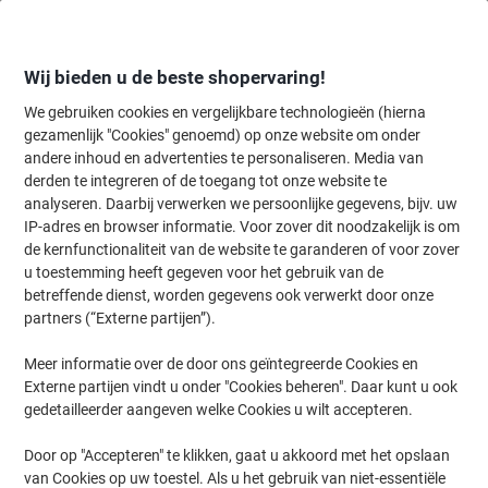
Meteen
Meteen
naar
naar
inhoud
navigatie
Wij bieden u de beste shopervaring!
We gebruiken cookies en vergelijkbare technologieën (hierna
gezamenlijk "Cookies" genoemd) op onze website om onder
Home
andere inhoud en advertenties te personaliseren. Media van
Inkt en Toner Zoekmachine
derden te integreren of de toegang tot onze website te
Zoek inkt, toner en labeltape voor uw printer
analyseren. Daarbij verwerken we persoonlijke gegevens, bijv. uw
IP-adres en browser informatie. Voor zover dit noodzakelijk is om
de kernfunctionaliteit van de website te garanderen of voor zover
Kies merk, reeks en model uit de opties hieronder
u toestemming heeft gegeven voor het gebruik van de
betreffende dienst, worden gegevens ook verwerkt door onze
Canon
partners (“Externe partijen”).
Meer informatie over de door ons geïntegreerde Cookies en
Maxify GX
Externe partijen vindt u onder "Cookies beheren". Daar kunt u ook
gedetailleerder aangeven welke Cookies u wilt accepteren.
Canon Maxify GX 6040
Door op "Accepteren" te klikken, gaat u akkoord met het opslaan
van Cookies op uw toestel. Als u het gebruik van niet-essentiële