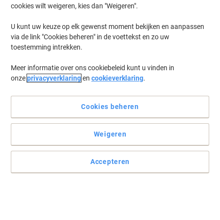
cookies wilt weigeren, kies dan "Weigeren".
Log in
om eerder opgeslagen printers en/of eerder gekochte cartridges
te tonen
U kunt uw keuze op elk gewenst moment bekijken en aanpassen
via de link "Cookies beheren" in de voettekst en zo uw
Canon LBP-3150 Printer Toner Cartridges
(2)
toestemming intrekken.
Meer informatie over ons cookiebeleid kunt u vinden in
Filteren op
onze
privacyverklaring
en
cookieverklaring
.
Geschenk
Eigen merk
Viking 712 compatibele Canon
tonercartridge zwart
Cookies beheren
Koop Meer,
Bespaar Meer
Weigeren
€ 26,49
Stuk
Vanaf 3 Stuks
€ 32,05 Incl. btw
Accepteren
Momenteel op voorraad
Levertijd 2-3
werkdagen
Aantal
Geschenk