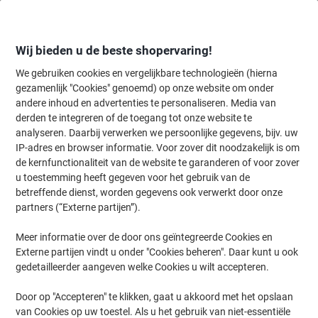
Meteen
Meteen
naar
naar
inhoud
navigatie
Wij bieden u de beste shopervaring!
We gebruiken cookies en vergelijkbare technologieën (hierna
gezamenlijk "Cookies" genoemd) op onze website om onder
Home
andere inhoud en advertenties te personaliseren. Media van
Inkt en Toner Zoekmachine
derden te integreren of de toegang tot onze website te
Zoek inkt, toner en labeltape voor uw printer
analyseren. Daarbij verwerken we persoonlijke gegevens, bijv. uw
IP-adres en browser informatie. Voor zover dit noodzakelijk is om
de kernfunctionaliteit van de website te garanderen of voor zover
Kies merk, reeks en model uit de opties hieronder
u toestemming heeft gegeven voor het gebruik van de
betreffende dienst, worden gegevens ook verwerkt door onze
Canon
partners (“Externe partijen”).
Meer informatie over de door ons geïntegreerde Cookies en
LBP
Externe partijen vindt u onder "Cookies beheren". Daar kunt u ook
gedetailleerder aangeven welke Cookies u wilt accepteren.
Canon LBP-3150
Door op "Accepteren" te klikken, gaat u akkoord met het opslaan
van Cookies op uw toestel. Als u het gebruik van niet-essentiële