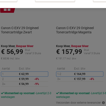
Geschenk
Canon C-EXV 29 Origineel
Canon C-EXV 29 Origineel
Tonercartridge Zwart
Tonercartridge Magenta
Koop Meer,
Bespaar Meer
Koop Meer,
Bespaar Meer
€ 56,99
€ 157,99
Stuk
Stuk
Vanaf 3 Stuks
Vanaf 3 Stuks
€ 68,96 Incl. btw
€ 191,17 Incl. btw
Korting
K
Aantal
Excl. btw
Aantal
Excl. btw
1
€ 62,99
1-2
€ 164,99
2
€ 59,99
-4%
3+
€ 157,99
-4%
3+
€ 56,99
-9%
Momenteel op voorraad
Levertijd 2-3
Momenteel op voorraad
Levertijd 3-
werkdagen
werkdagen
Verzonden door externe leverancier