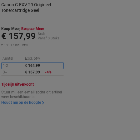
Canon C-EXV 29 Origineel
Tonercartridge Geel
Koop Meer,
Bespaar Meer
€ 157,99
Stuk
Vanaf 3 Stuks
€ 191,17 Incl. btw
Korting
Aantal
Excl. btw
1-2
€ 164,99
3+
€ 157,99
-4%
Tijdelijk uitverkocht
Stuur mij een e-mail zodra dit artikel
weer beschikbaar is.
Houdt mij op de hoogte