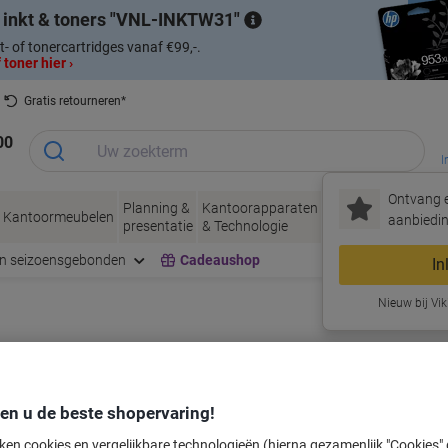
 inkt & toners
VNL-INKTW31
t- of tonercartridges vanaf €99,-.
 toner hier ›
Gratis retourneren*
00
I
Ontvang e
Planning &
Kantoorapparaten
Inkt &
Papier, Env
Kantoormeubelen
aanbiedin
presentatie
& Technologie
Toner
& Verpakke
en seizoensgebonden
Cadeaushop
In
Nieuw bij Vik
labeltape voor uw printer
den u de beste shopervaring!
Kies merk, reeks en model uit de opties hieronder
ken cookies en vergelijkbare technologieën (hierna gezamenlijk "Cookies