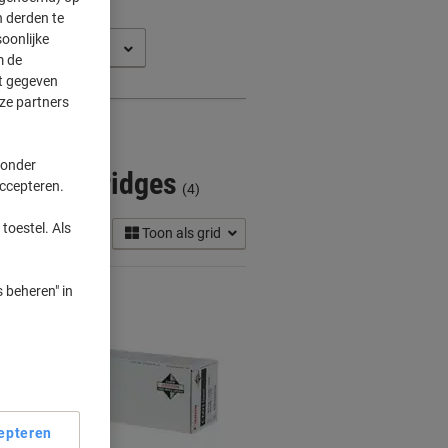
 derden te
oonlijke
dvance C 5240 A
m de
ft gegeven
ze partners
 onder
oner Cartridges
accepteren.
(4)
toestel. Als
Toon als grid
 beheren" in
epteren