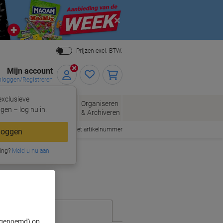
Close
Prijzen excl. BTW.
Mijn account
nloggen/Registreren
xclusieve
eloppen
Organiseren
Kantoorartikelen
gen – log nu in.
n
& Archiveren
Snel bestellen met artikelnummer
loggen
ing?
Meld u nu aan
" genoemd) op