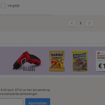
Vergelijk
Vorige
Volgende
1
pagina
pagina