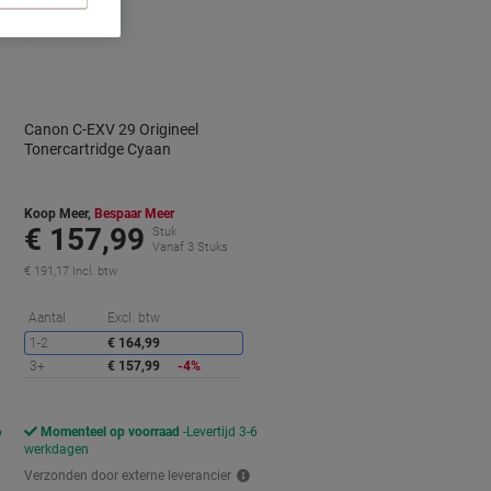
Canon C-EXV 29 Origineel
Tonercartridge Cyaan
Koop Meer,
Bespaar Meer
€ 157,99
Stuk
Vanaf 3 Stuks
€ 191,17 Incl. btw
orting
Korting
Aantal
Excl. btw
1-2
€ 164,99
3+
€ 157,99
-4%
6
Momenteel op voorraad
Levertijd 3-6
werkdagen
Verzonden door externe leverancier