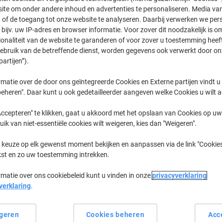
ite om onder andere inhoud en advertenties te personaliseren. Media van
 of de toegang tot onze website te analyseren. Daarbij verwerken we pers
IR Advance C
Canon IR A
bijv. uw IP-adres en browser informatie. Voor zover dit noodzakelijk is o
ionaliteit van de website te garanderen of voor zover u toestemming hee
gebruik van de betreffende dienst, worden gegevens ook verwerkt door on
partijen”).
eerder gekochte cartridges te tonen
matie over de door ons geïntegreerde Cookies en Externe partijen vindt u
Canon IR Advance C 5240 A Printer T
eheren". Daar kunt u ook gedetailleerder aangeven welke Cookies u wilt 
ccepteren" te klikken, gaat u akkoord met het opslaan van Cookies op uw 
Sorteer op:
uik van niet-essentiële cookies wilt weigeren, kies dan "Weigeren".
 keuze op elk gewenst moment bekijken en aanpassen via de link "Cookies
kst en zo uw toestemming intrekken.
rmatie over ons cookiebeleid kunt u vinden in onze
privacyverklaring
verklaring
.
geren
Cookies beheren
Acc