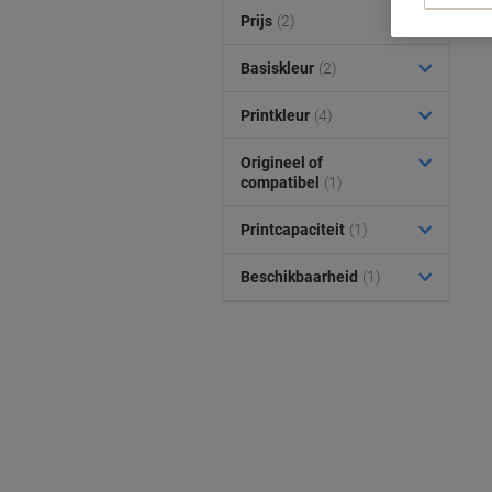
Prijs
(2)
Basiskleur
(2)
Printkleur
(4)
Origineel of
compatibel
(1)
Printcapaciteit
(1)
Beschikbaarheid
(1)