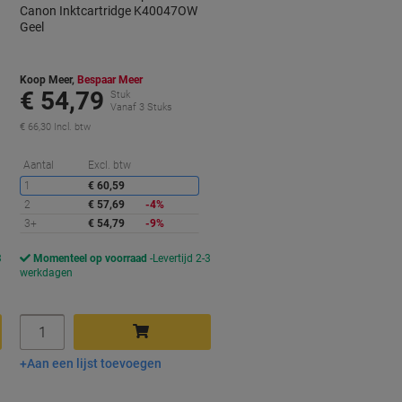
Canon Inktcartridge K40047OW
Geel
Koop Meer,
Bespaar Meer
€ 54,79
Stuk
Vanaf 3 Stuks
€ 66,30 Incl. btw
orting
Korting
Aantal
Excl. btw
1
€ 60,59
2
€ 57,69
-4%
3+
€ 54,79
-9%
3
Momenteel op voorraad
Levertijd 2-3
werkdagen
Aantal
Aan een lijst toevoegen
In winkelwagen