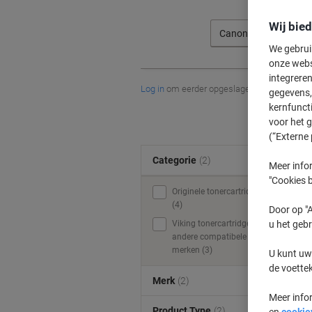
Wij bie
Canon
We gebrui
onze webs
integreren
Log in
om eerder opgeslagen printers en/of 
gegevens, 
kernfunct
voor het 
(“Externe 
Categorie
(2)
Meer infor
"Cookies b
Originele tonercartridges
(4)
Door op "A
Viking tonercartridges &
u het gebr
andere compatibele
merken (3)
U kunt uw
de voette
Merk
(2)
Meer info
Product Type
(2)