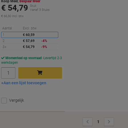
Koop Meer,
Bespaar Meer
€ 54,79
Stuk
Vanaf 3 Stuks
€ 66,30 Incl. btw
Korting
Aantal
Excl. btw
1
€ 60,59
2
€ 57,69
-4%
3+
€ 54,79
-9%
Momenteel op voorraad
Levertijd 2-3
werkdagen
Aantal
Aan een lijst toevoegen
In winkelwagen
Vergelijk
Vorige
Volgende
1
pagina
pagina