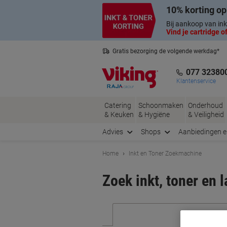
Meteen
Meteen
10% korting op
naar
naar
inhoud
navigatie
Bij aankoop van ink
Vind je cartridge of
Gratis bezorging de volgende werkdag*
Nederlandse klantenservice
077 32380
Klantenservice
Catering
Schoonmaken
Onderhoud
& Keuken
& Hygiëne
& Veiligheid
Advies
Shops
Aanbiedingen 
Home
Inkt en Toner Zoekmachine
Zoek inkt, toner en 