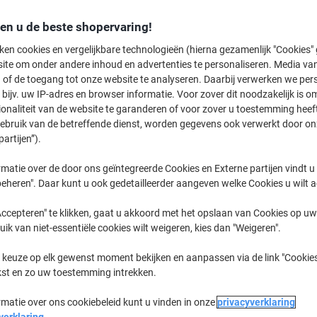
den u de beste shopervaring!
IR Advance C
Canon IR Ad
ken cookies en vergelijkbare technologieën (hierna gezamenlijk "Cookies
ite om onder andere inhoud en advertenties te personaliseren. Media van
 of de toegang tot onze website te analyseren. Daarbij verwerken we pers
eerder gekochte cartridges te tonen
bijv. uw IP-adres en browser informatie. Voor zover dit noodzakelijk is o
ionaliteit van de website te garanderen of voor zover u toestemming hee
Canon IR Advance C 3330 I Printer To
gebruik van de betreffende dienst, worden gegevens ook verwerkt door on
partijen”).
Sorteer op:
matie over de door ons geïntegreerde Cookies en Externe partijen vindt u
eheren". Daar kunt u ook gedetailleerder aangeven welke Cookies u wilt 
ccepteren" te klikken, gaat u akkoord met het opslaan van Cookies op uw 
uik van niet-essentiële cookies wilt weigeren, kies dan "Weigeren".
 keuze op elk gewenst moment bekijken en aanpassen via de link "Cookies
kst en zo uw toestemming intrekken.
rmatie over ons cookiebeleid kunt u vinden in onze
privacyverklaring