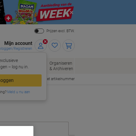
Close
Prijzen excl. BTW.
Mijn account
nloggen/Registreren
xclusieve
eloppen
Organiseren
Kantoorartikelen
gen – log nu in.
n
& Archiveren
Snel bestellen met artikelnummer
loggen
ing?
Meld u nu aan