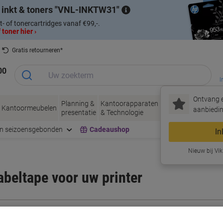
 inkt & toners
VNL-INKTW31
t- of tonercartridges vanaf €99,-.
 toner hier ›
Gratis retourneren*
00
I
Ontvang e
Planning &
Kantoorapparaten
Inkt &
Papier, Env
Kantoormeubelen
aanbiedin
presentatie
& Technologie
Toner
& Verpakke
en seizoensgebonden
Cadeaushop
In
Nieuw bij Vik
labeltape voor uw printer
Kies merk, reeks en model uit de opties hieronder