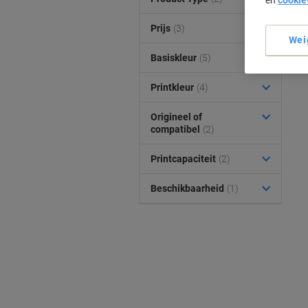
en
cookie
Prijs
(3)
Wei
Basiskleur
(5)
Printkleur
(4)
Origineel of
compatibel
(2)
Printcapaciteit
(2)
Beschikbaarheid
(1)