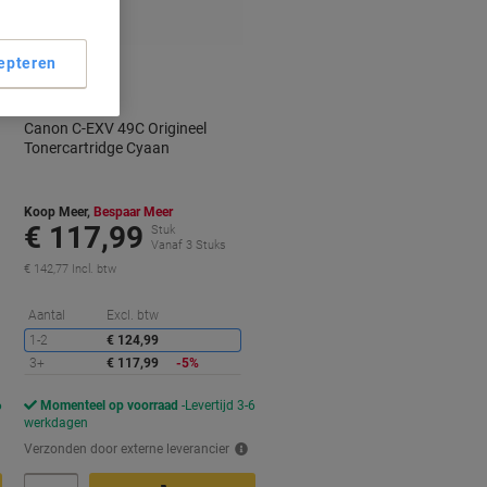
epteren
Canon C-EXV 49C Origineel
Tonercartridge Cyaan
Koop Meer,
Bespaar Meer
€ 117,99
Stuk
Vanaf 3 Stuks
€ 142,77 Incl. btw
orting
Korting
Aantal
Excl. btw
1-2
€ 124,99
3+
€ 117,99
-5%
6
Momenteel op voorraad
Levertijd 3-6
werkdagen
Verzonden door externe leverancier
Aantal