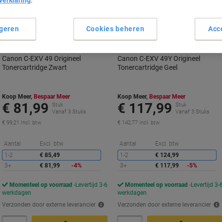
verklaring
.
geren
Cookies beheren
Acc
Canon C-EXV 49 Origineel
Canon C-EXV 49Y Origineel
Tonercartridge Zwart
Tonercartridge Geel
Koop Meer,
Bespaar Meer
Koop Meer,
Bespaar Meer
€ 81,99
€ 117,99
Stuk
Stuk
Vanaf 3 Stuks
Vanaf 3 Stuks
€ 99,21 Incl. btw
€ 142,77 Incl. btw
Korting
K
Aantal
Excl. btw
Aantal
Excl. btw
1-2
€ 85,49
1-2
€ 124,99
3+
€ 81,99
-4%
3+
€ 117,99
-5%
Momenteel op voorraad
Levertijd 3-6
Momenteel op voorraad
Levertijd 3-
werkdagen
werkdagen
Verzonden door externe leverancier
Verzonden door externe leverancier
Aantal
Aantal