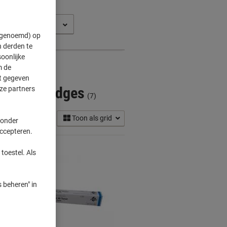
vance C 3330 I
" genoemd) op
 derden te
oonlijke
m de
ft gegeven
ner Cartridges
ze partners
(7)
Toon als grid
 onder
accepteren.
toestel. Als
 beheren" in