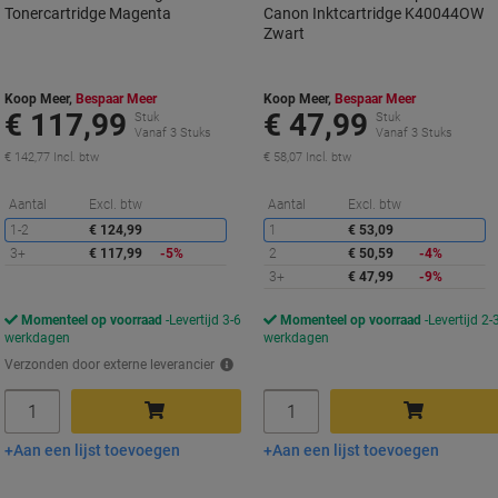
Tonercartridge Magenta
Canon Inktcartridge K40044OW
Zwart
Koop Meer,
Bespaar Meer
Koop Meer,
Bespaar Meer
€ 117,99
€ 47,99
Stuk
Stuk
Vanaf 3 Stuks
Vanaf 3 Stuks
€ 142,77 Incl. btw
€ 58,07 Incl. btw
Korting
K
Aantal
Excl. btw
Aantal
Excl. btw
1-2
€ 124,99
1
€ 53,09
3+
€ 117,99
-5%
2
€ 50,59
-4%
3+
€ 47,99
-9%
Momenteel op voorraad
Levertijd 3-6
Momenteel op voorraad
Levertijd 2-
werkdagen
werkdagen
Verzonden door externe leverancier
Aantal
Aantal
Aan een lijst toevoegen
Aan een lijst toevoegen
In winkelwagen
In winkelwagen