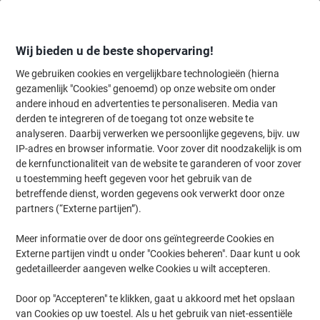
Meteen
Meteen
naar
naar
inhoud
navigatie
Wij bieden u de beste shopervaring!
We gebruiken cookies en vergelijkbare technologieën (hierna
gezamenlijk "Cookies" genoemd) op onze website om onder
Home
andere inhoud en advertenties te personaliseren. Media van
Inkt en Toner Zoekmachine
derden te integreren of de toegang tot onze website te
Zoek inkt, toner en labeltape voor uw printer
analyseren. Daarbij verwerken we persoonlijke gegevens, bijv. uw
IP-adres en browser informatie. Voor zover dit noodzakelijk is om
de kernfunctionaliteit van de website te garanderen of voor zover
Kies merk, reeks en model uit de opties hieronder
u toestemming heeft gegeven voor het gebruik van de
betreffende dienst, worden gegevens ook verwerkt door onze
Canon
partners (“Externe partijen”).
Meer informatie over de door ons geïntegreerde Cookies en
IR
Externe partijen vindt u onder "Cookies beheren". Daar kunt u ook
gedetailleerder aangeven welke Cookies u wilt accepteren.
Canon IR 3230
Door op "Accepteren" te klikken, gaat u akkoord met het opslaan
van Cookies op uw toestel. Als u het gebruik van niet-essentiële