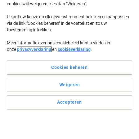
cookies wilt weigeren, kies dan "Weigeren".
Log in
om eerder opgeslagen printers en/of eerder gekochte cartridges
te tonen
U kunt uw keuze op elk gewenst moment bekijken en aanpassen
via de link "Cookies beheren" in de voettekst en zo uw
Canon IR 3230 Printer Toner Cartridges
(1)
toestemming intrekken.
Meer informatie over ons cookiebeleid kunt u vinden in
Filteren op
onze
privacyverklaring
en
cookieverklaring
.
Canon C-EXV 11 Origineel
Tonercartridge Zwart
Cookies beheren
Koop Meer,
Bespaar Meer
€ 70,99
Stuk
Vanaf 3 Stuks
Weigeren
€ 85,90 Incl. btw
Momenteel op voorraad
Levertijd 3-6
werkdagen
Accepteren
Verzonden door externe leverancier
Aantal
Vorige
Volgende
1