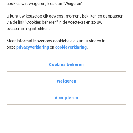
cookies wilt weigeren, kies dan "Weigeren".
Log in
om eerder opgeslagen printers en/of eerder gekochte cartridges
te tonen
U kunt uw keuze op elk gewenst moment bekijken en aanpassen
via de link "Cookies beheren" in de voettekst en zo uw
Canon IR 1750 I Printer Toner Cartridges
(1)
toestemming intrekken.
Meer informatie over ons cookiebeleid kunt u vinden in
Filteren op
onze
privacyverklaring
en
cookieverklaring
.
Canon C-EXV 37 Origineel
Tonercartridge Zwart
Cookies beheren
Koop Meer,
Bespaar Meer
€ 82,99
Stuk
Vanaf 3 Stuks
Weigeren
€ 100,42 Incl. btw
Tijdelijk uitverkocht
Accepteren
Stuur mij een e-mail zodra dit artikel weer
beschikbaar is.
Houdt mij op de hoogte
Vorige
Volgende
1