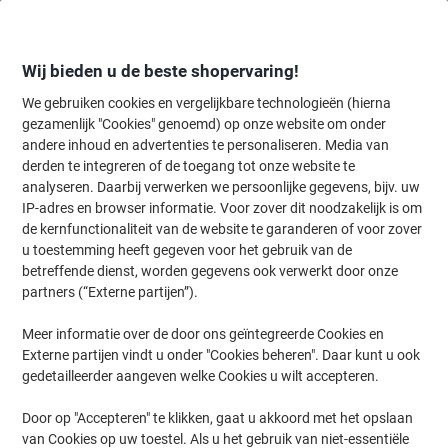
Meteen
Meteen
naar
naar
inhoud
navigatie
Wij bieden u de beste shopervaring!
We gebruiken cookies en vergelijkbare technologieën (hierna
gezamenlijk "Cookies" genoemd) op onze website om onder
Home
andere inhoud en advertenties te personaliseren. Media van
Inkt en Toner Zoekmachine
derden te integreren of de toegang tot onze website te
Zoek inkt, toner en labeltape voor uw printer
analyseren. Daarbij verwerken we persoonlijke gegevens, bijv. uw
IP-adres en browser informatie. Voor zover dit noodzakelijk is om
de kernfunctionaliteit van de website te garanderen of voor zover
Kies merk, reeks en model uit de opties hieronder
u toestemming heeft gegeven voor het gebruik van de
betreffende dienst, worden gegevens ook verwerkt door onze
Canon
partners (“Externe partijen”).
Meer informatie over de door ons geïntegreerde Cookies en
IR
Externe partijen vindt u onder "Cookies beheren". Daar kunt u ook
gedetailleerder aangeven welke Cookies u wilt accepteren.
Canon IR 1750 I
Door op "Accepteren" te klikken, gaat u akkoord met het opslaan
van Cookies op uw toestel. Als u het gebruik van niet-essentiële