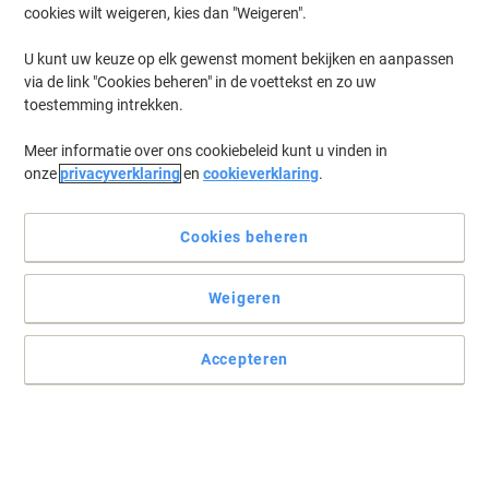
cookies wilt weigeren, kies dan "Weigeren".
Log in
om eerder opgeslagen printers en/of eerder gekochte cartridges
te tonen
U kunt uw keuze op elk gewenst moment bekijken en aanpassen
via de link "Cookies beheren" in de voettekst en zo uw
Canon IPF TM 205 MFP L 24 EI Printer Inkt Cartridges
(6)
toestemming intrekken.
Meer informatie over ons cookiebeleid kunt u vinden in
Filteren op
onze
privacyverklaring
en
cookieverklaring
.
Canon PFI-320C Origineel Inktcartridge
Blauw
Cookies beheren
Koop Meer,
Bespaar Meer
€ 207,99
Stuk
Vanaf 3 Stuks
Weigeren
€ 251,67 Incl. btw
Momenteel op voorraad
Levertijd 3-6
werkdagen
Accepteren
Verzonden door externe leverancier
Aantal
Canon PFI-320M Origineel Inktcartridge