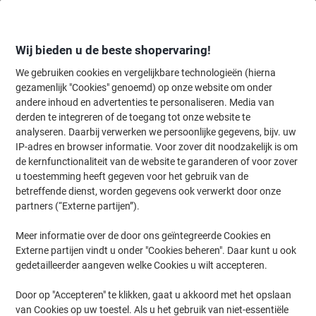
Meteen
Meteen
naar
naar
inhoud
navigatie
Wij bieden u de beste shopervaring!
We gebruiken cookies en vergelijkbare technologieën (hierna
gezamenlijk "Cookies" genoemd) op onze website om onder
Home
andere inhoud en advertenties te personaliseren. Media van
Inkt en Toner Zoekmachine
derden te integreren of de toegang tot onze website te
Zoek inkt, toner en labeltape voor uw printer
analyseren. Daarbij verwerken we persoonlijke gegevens, bijv. uw
IP-adres en browser informatie. Voor zover dit noodzakelijk is om
de kernfunctionaliteit van de website te garanderen of voor zover
Kies merk, reeks en model uit de opties hieronder
u toestemming heeft gegeven voor het gebruik van de
betreffende dienst, worden gegevens ook verwerkt door onze
Canon
partners (“Externe partijen”).
Meer informatie over de door ons geïntegreerde Cookies en
IPF TM
Externe partijen vindt u onder "Cookies beheren". Daar kunt u ook
gedetailleerder aangeven welke Cookies u wilt accepteren.
Canon IPF TM 205 MFP L 24 EI
Door op "Accepteren" te klikken, gaat u akkoord met het opslaan
van Cookies op uw toestel. Als u het gebruik van niet-essentiële