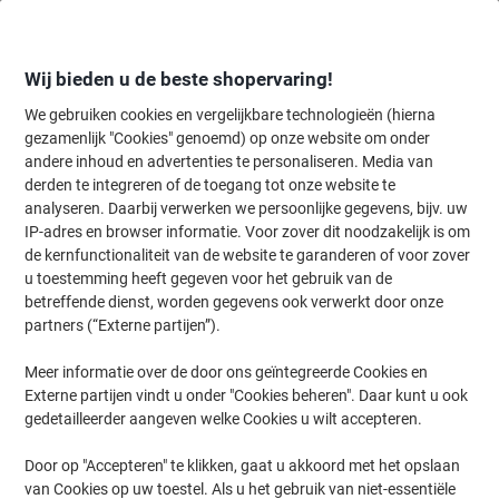
Meteen
Meteen
naar
naar
inhoud
navigatie
Wij bieden u de beste shopervaring!
We gebruiken cookies en vergelijkbare technologieën (hierna
gezamenlijk "Cookies" genoemd) op onze website om onder
Home
andere inhoud en advertenties te personaliseren. Media van
Inkt en Toner Zoekmachine
derden te integreren of de toegang tot onze website te
Zoek inkt, toner en labeltape voor uw printer
analyseren. Daarbij verwerken we persoonlijke gegevens, bijv. uw
IP-adres en browser informatie. Voor zover dit noodzakelijk is om
de kernfunctionaliteit van de website te garanderen of voor zover
Kies merk, reeks en model uit de opties hieronder
u toestemming heeft gegeven voor het gebruik van de
betreffende dienst, worden gegevens ook verwerkt door onze
Canon
partners (“Externe partijen”).
Meer informatie over de door ons geïntegreerde Cookies en
Imageprograf IPF
Externe partijen vindt u onder "Cookies beheren". Daar kunt u ook
gedetailleerder aangeven welke Cookies u wilt accepteren.
Canon Imageprograf IPF 830
Door op "Accepteren" te klikken, gaat u akkoord met het opslaan
van Cookies op uw toestel. Als u het gebruik van niet-essentiële