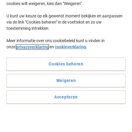
cookies wilt weigeren, kies dan "Weigeren".
Log in
om eerder opgeslagen printers en/of eerder gekochte cartridges
te tonen
U kunt uw keuze op elk gewenst moment bekijken en aanpassen
via de link "Cookies beheren" in de voettekst en zo uw
Canon Imageprograf IPF 830 Printer Inkt Cartridges
(1)
toestemming intrekken.
Meer informatie over ons cookiebeleid kunt u vinden in
Filteren op
onze
privacyverklaring
en
cookieverklaring
.
Canon PF-04 Origineel Printkop Zwart
Cookies beheren
Koop Meer,
Bespaar Meer
€ 567,00
Stuk
Vanaf 3 Stuks
€ 686,07 Incl. btw
Weigeren
Momenteel op voorraad
Levertijd 3-6
werkdagen
Verzonden door externe leverancier
Accepteren
Aantal
Vorige
Volgende
1
pagina
pagina