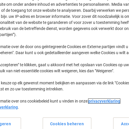
ite om onder andere inhoud en advertenties te personaliseren. Media van
 of de toegang tot onze website te analyseren. Daarbij verwerken we pers
Imageprograf IPF
Canon Imageprograf IPF 710 S
bijv. uw IP-adres en browser informatie. Voor zover dit noodzakelijk is o
ionaliteit van de website te garanderen of voor zover u toestemming hee
gebruik van de betreffende dienst, worden gegevens ook verwerkt door on
partijen”).
eerder gekochte cartridges te tonen
matie over de door ons geïntegreerde Cookies en Externe partijen vindt u
Canon Imageprograf IPF 710 S Printer
eheren". Daar kunt u ook gedetailleerder aangeven welke Cookies u wilt 
ccepteren" te klikken, gaat u akkoord met het opslaan van Cookies op uw 
Sorteer op:
uik van niet-essentiële cookies wilt weigeren, kies dan "Weigeren".
 keuze op elk gewenst moment bekijken en aanpassen via de link "Cookies
kst en zo uw toestemming intrekken.
rmatie over ons cookiebeleid kunt u vinden in onze
privacyverklaring
verklaring
.
geren
Cookies beheren
Acc