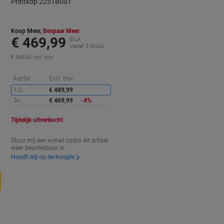
Printkop 2251B001
Koop Meer,
Bespaar Meer
€ 469,99
Stuk
Vanaf 3 Stuks
€ 568,69 Incl. btw
orting
Korting
Aantal
Excl. btw
1-2
€ 489,99
3+
€ 469,99
-4%
Tijdelijk uitverkocht
Stuur mij een e-mail zodra dit artikel
weer beschikbaar is.
Houdt mij op de hoogte
d