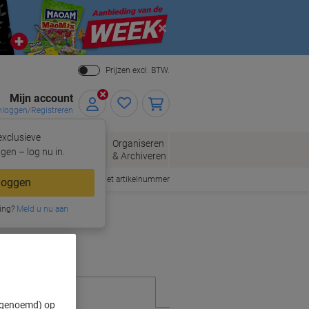
Close
Prijzen excl. BTW.
Mijn account
nloggen/Registreren
xclusieve
eloppen
Organiseren
Kantoorartikelen
gen – log nu in.
n
& Archiveren
Snel bestellen met artikelnummer
loggen
ing?
Meld u nu aan
" genoemd) op