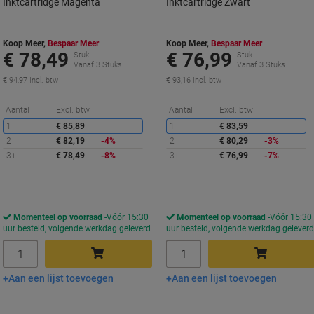
Inktcartridge Magenta
Inktcartridge Zwart
Koop Meer,
Bespaar Meer
Koop Meer,
Bespaar Meer
€ 78,49
€ 76,99
Stuk
Stuk
Vanaf 3 Stuks
Vanaf 3 Stuks
€ 94,97 Incl. btw
€ 93,16 Incl. btw
Korting
K
Aantal
Excl. btw
Aantal
Excl. btw
1
€ 85,89
1
€ 83,59
2
€ 82,19
-4%
2
€ 80,29
-3%
3+
€ 78,49
-8%
3+
€ 76,99
-7%
Momenteel op voorraad
Vóór 15:30
Momenteel op voorraad
Vóór 15:30
uur besteld, volgende werkdag geleverd
uur besteld, volgende werkdag gelever
Aantal
Aantal
Aan een lijst toevoegen
Aan een lijst toevoegen
In winkelwagen
In winkelwagen