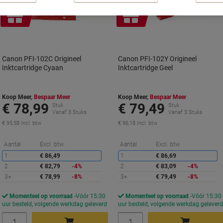
Geschenk
Geschenk
Canon PFI-102C Origineel
Canon PFI-102Y Origineel
Inktcartridge Cyaan
Inktcartridge Geel
Koop Meer,
Bespaar Meer
Koop Meer,
Bespaar Meer
€ 78,99
€ 79,49
Stuk
Stuk
Vanaf 3 Stuks
Vanaf 3 Stuks
€ 95,58 Incl. btw
€ 96,18 Incl. btw
Korting
K
Aantal
Excl. btw
Aantal
Excl. btw
1
€ 86,49
1
€ 86,69
2
€ 82,79
-4%
2
€ 83,09
-4%
3+
€ 78,99
-8%
3+
€ 79,49
-8%
Momenteel op voorraad
Vóór 15:30
Momenteel op voorraad
Vóór 15:30
uur besteld, volgende werkdag geleverd
uur besteld, volgende werkdag gelever
Aantal
Aantal