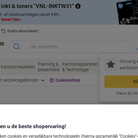
 inkt & toners
VNL-INKTW31
t- of tonercartridges vanaf €99,-.
 toner hier ›
Gratis retourneren*
00
I
Ontvang e
Planning &
Kantoorapparaten
Inkt &
Papier, Env
Kantoormeubelen
aanbiedin
presentatie
& Technologie
Toner
& Verpakke
en seizoensgebonden
Cadeaushop
In
Nieuw bij Vik
labeltape voor uw printer
den u de beste shopervaring!
Kies merk, reeks en model uit de opties hieronder
ken cookies en vergelijkbare technologieën (hierna gezamenlijk "Cookies