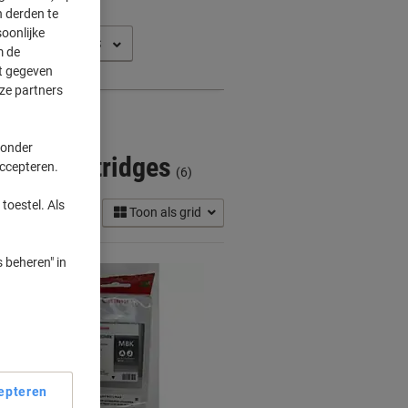
 derden te
oonlijke
m de
ft gegeven
ze partners
 onder
 Inkt Cartridges
accepteren.
(6)
toestel. Als
Toon als grid
 beheren" in
epteren