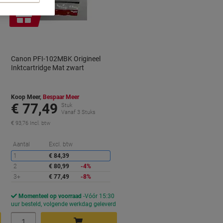
Geschenk
Canon PFI-102MBK Origineel
Inktcartridge Mat zwart
Koop Meer,
Bespaar Meer
€ 77,49
Stuk
Vanaf 3 Stuks
€ 93,76 Incl. btw
orting
Korting
Aantal
Excl. btw
1
€ 84,39
2
€ 80,99
-4%
3+
€ 77,49
-8%
Momenteel op voorraad
Vóór 15:30
d
uur besteld, volgende werkdag geleverd
Aantal