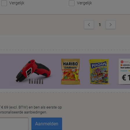
Vergelijk
Vergelijk
Vorige
Volgende
1
pagina
pagina