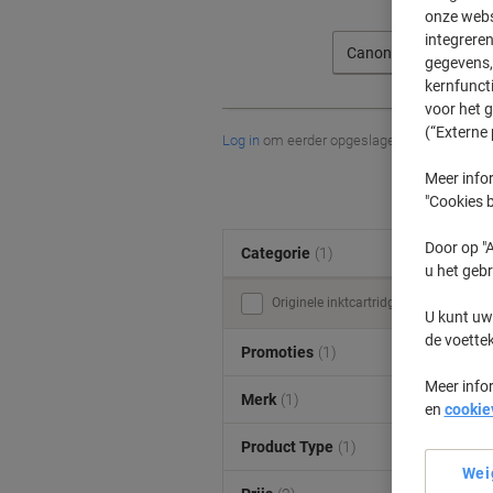
onze webs
integreren
Canon
gegevens, 
kernfunct
voor het 
(“Externe 
Log in
om eerder opgeslagen printers en/of 
Meer infor
"Cookies b
Door op "A
Categorie
(1)
u het gebr
Originele inktcartridges (6)
U kunt uw
de voette
Promoties
(1)
Meer info
Merk
(1)
en
cookie
Product Type
(1)
Wei