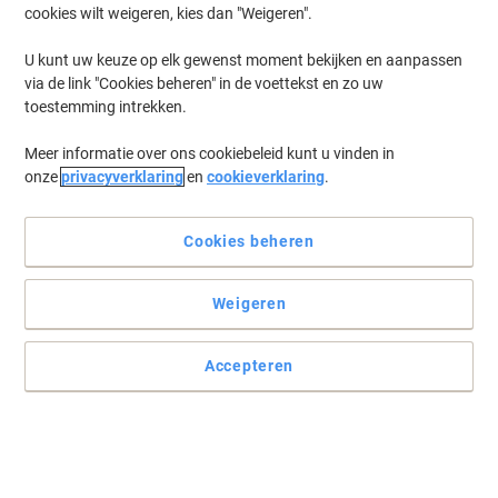
cookies wilt weigeren, kies dan "Weigeren".
Log in
om eerder opgeslagen printers en/of eerder gekochte cartridges
te tonen
U kunt uw keuze op elk gewenst moment bekijken en aanpassen
via de link "Cookies beheren" in de voettekst en zo uw
Canon i-Sensys MF 664 Cdw Printer Toner Cartridges
(4)
toestemming intrekken.
Meer informatie over ons cookiebeleid kunt u vinden in
Filteren op
onze
privacyverklaring
en
cookieverklaring
.
Nieuw bij Viking
Canon 075H Origineel Tonercartridge
Zwart 6369C002
Cookies beheren
Slechts
Weigeren
€ 144,99
Stuk
€ 175,44 Incl. btw
Accepteren
Momenteel op voorraad
Vóór 17:00 uur
besteld, bezorging binnen 2-5 werkdagen
Verzonden door externe leverancier
Aantal