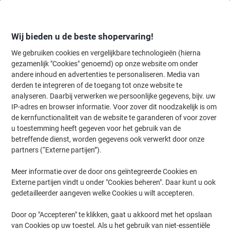
Meteen
Meteen
naar
naar
inhoud
navigatie
Wij bieden u de beste shopervaring!
We gebruiken cookies en vergelijkbare technologieën (hierna
gezamenlijk "Cookies" genoemd) op onze website om onder
Home
andere inhoud en advertenties te personaliseren. Media van
Inkt en Toner Zoekmachine
derden te integreren of de toegang tot onze website te
Zoek inkt, toner en labeltape voor uw printer
analyseren. Daarbij verwerken we persoonlijke gegevens, bijv. uw
IP-adres en browser informatie. Voor zover dit noodzakelijk is om
de kernfunctionaliteit van de website te garanderen of voor zover
Kies merk, reeks en model uit de opties hieronder
u toestemming heeft gegeven voor het gebruik van de
betreffende dienst, worden gegevens ook verwerkt door onze
Canon
partners (“Externe partijen”).
Meer informatie over de door ons geïntegreerde Cookies en
I-Sensys MF
Externe partijen vindt u onder "Cookies beheren". Daar kunt u ook
gedetailleerder aangeven welke Cookies u wilt accepteren.
Canon i-Sensys MF 664 Cdw
Door op "Accepteren" te klikken, gaat u akkoord met het opslaan
van Cookies op uw toestel. Als u het gebruik van niet-essentiële