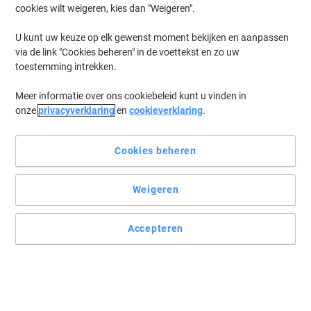
cookies wilt weigeren, kies dan "Weigeren".
Log in
om eerder opgeslagen printers en/of eerder gekochte cartridges
te tonen
U kunt uw keuze op elk gewenst moment bekijken en aanpassen
via de link "Cookies beheren" in de voettekst en zo uw
Canon I-Sensys MF-658 CW Printer Toner Cartridges
(8)
toestemming intrekken.
Meer informatie over ons cookiebeleid kunt u vinden in
Filteren op
onze
privacyverklaring
en
cookieverklaring
.
Canon 067 Origineel Tonercartridge Geel
Cookies beheren
Koop Meer,
Bespaar Meer
€ 86,49
Stuk
Vanaf 3 Stuks
€ 104,65 Incl. btw
Weigeren
Momenteel op voorraad
Vóór 17:00 uur
besteld, bezorging binnen 2-4 werkdagen
Verzonden door externe leverancier
Accepteren
Aantal
Canon 067 Origineel Tonercartridge
Zwart