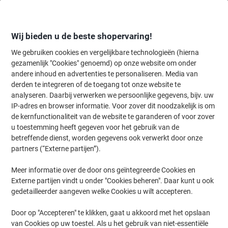
Meteen
Meteen
naar
naar
inhoud
navigatie
Wij bieden u de beste shopervaring!
We gebruiken cookies en vergelijkbare technologieën (hierna
gezamenlijk "Cookies" genoemd) op onze website om onder
Home
andere inhoud en advertenties te personaliseren. Media van
Inkt en Toner Zoekmachine
derden te integreren of de toegang tot onze website te
Zoek inkt, toner en labeltape voor uw printer
analyseren. Daarbij verwerken we persoonlijke gegevens, bijv. uw
IP-adres en browser informatie. Voor zover dit noodzakelijk is om
de kernfunctionaliteit van de website te garanderen of voor zover
Kies merk, reeks en model uit de opties hieronder
u toestemming heeft gegeven voor het gebruik van de
betreffende dienst, worden gegevens ook verwerkt door onze
Canon
partners (“Externe partijen”).
Meer informatie over de door ons geïntegreerde Cookies en
I-Sensys LBP
Externe partijen vindt u onder "Cookies beheren". Daar kunt u ook
gedetailleerder aangeven welke Cookies u wilt accepteren.
Canon I-Sensys MF-658 CW
Door op "Accepteren" te klikken, gaat u akkoord met het opslaan
van Cookies op uw toestel. Als u het gebruik van niet-essentiële