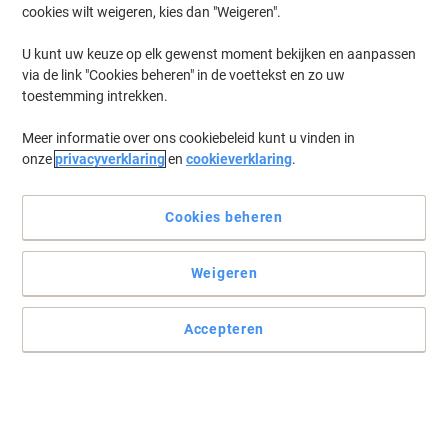
cookies wilt weigeren, kies dan "Weigeren".
Log in
om eerder opgeslagen printers en/of eerder gekochte cartridges
te tonen
U kunt uw keuze op elk gewenst moment bekijken en aanpassen
via de link "Cookies beheren" in de voettekst en zo uw
Canon I-Sensys MF 217 W Printer Toner Cartridges
(2)
toestemming intrekken.
Meer informatie over ons cookiebeleid kunt u vinden in
Filteren op
onze
privacyverklaring
en
cookieverklaring
.
Geschenk
Eigen merk
Viking 737 compatibele Canon
tonercartridge zwart
Cookies beheren
Koop Meer,
Bespaar Meer
Weigeren
€ 34,59
Stuk
Vanaf 3 Stuks
€ 41,85 Incl. btw
Accepteren
Momenteel op voorraad
Levertijd 2-3
werkdagen
Aantal
Geschenk