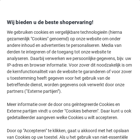
Meteen
Meteen
naar
naar
inhoud
navigatie
Wij bieden u de beste shopervaring!
We gebruiken cookies en vergelijkbare technologieën (hierna
gezamenlijk "Cookies" genoemd) op onze website om onder
Home
andere inhoud en advertenties te personaliseren. Media van
Inkt en Toner Zoekmachine
derden te integreren of de toegang tot onze website te
Zoek inkt, toner en labeltape voor uw printer
analyseren. Daarbij verwerken we persoonlijke gegevens, bijv. uw
IP-adres en browser informatie. Voor zover dit noodzakelijk is om
de kernfunctionaliteit van de website te garanderen of voor zover
Kies merk, reeks en model uit de opties hieronder
u toestemming heeft gegeven voor het gebruik van de
betreffende dienst, worden gegevens ook verwerkt door onze
Canon
partners (“Externe partijen”).
Meer informatie over de door ons geïntegreerde Cookies en
I-Sensys MF
Externe partijen vindt u onder "Cookies beheren". Daar kunt u ook
gedetailleerder aangeven welke Cookies u wilt accepteren.
Canon I-Sensys MF 217 W
Door op "Accepteren" te klikken, gaat u akkoord met het opslaan
van Cookies op uw toestel. Als u het gebruik van niet-essentiële