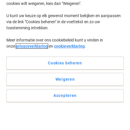
cookies wilt weigeren, kies dan "Weigeren".
Log in
om eerder opgeslagen printers en/of eerder gekochte cartridges
te tonen
U kunt uw keuze op elk gewenst moment bekijken en aanpassen
via de link "Cookies beheren" in de voettekst en zo uw
Canon BP 37 D Printer Inkt Cartridges
(1)
toestemming intrekken.
Meer informatie over ons cookiebeleid kunt u vinden in
Filteren op
onze
privacyverklaring
en
cookieverklaring
.
Geschenk
HP 40A originele inktcartridge 51604A
zwart
Cookies beheren
Koop Meer,
Bespaar Meer
Weigeren
€ 16,59
Stuk
Vanaf 3 Stuks
€ 20,07 Incl. btw
Accepteren
Momenteel op voorraad
Vóór 15:30 uur
besteld, volgende werkdag geleverd
Aantal
Vorige
Volgende
1