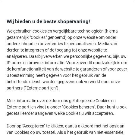
Meteen
Meteen
naar
naar
inhoud
navigatie
Wij bieden u de beste shopervaring!
We gebruiken cookies en vergelijkbare technologieën (hierna
gezamenlijk "Cookies" genoemd) op onze website om onder
Home
andere inhoud en advertenties te personaliseren. Media van
Inkt en Toner Zoekmachine
derden te integreren of de toegang tot onze website te
Zoek inkt, toner en labeltape voor uw printer
analyseren. Daarbij verwerken we persoonlijke gegevens, bijv. uw
IP-adres en browser informatie. Voor zover dit noodzakelijk is om
de kernfunctionaliteit van de website te garanderen of voor zover
Kies merk, reeks en model uit de opties hieronder
u toestemming heeft gegeven voor het gebruik van de
betreffende dienst, worden gegevens ook verwerkt door onze
Canon
partners (“Externe partijen”).
Meer informatie over de door ons geïntegreerde Cookies en
BP
Externe partijen vindt u onder "Cookies beheren". Daar kunt u ook
gedetailleerder aangeven welke Cookies u wilt accepteren.
Canon BP 37 D
Door op "Accepteren" te klikken, gaat u akkoord met het opslaan
van Cookies op uw toestel. Als u het gebruik van niet-essentiële