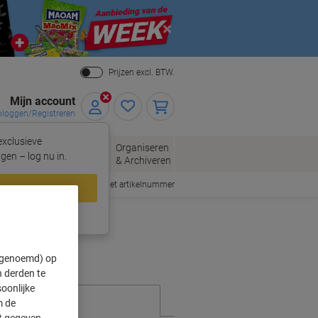
Close
Prijzen excl. BTW.
Mijn account
nloggen/Registreren
xclusieve
eloppen
Organiseren
Kantoorartikelen
gen – log nu in.
n
& Archiveren
Snel bestellen met artikelnummer
loggen
ing?
Meld u nu aan
" genoemd) op
 derden te
oonlijke
m de
ft gegeven