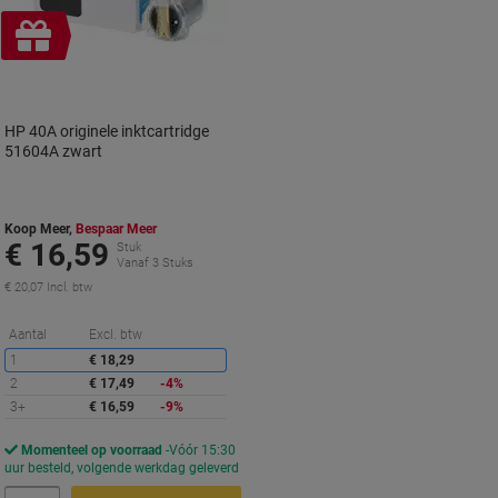
Geschenk
HP 40A originele inktcartridge
51604A zwart
Koop Meer,
Bespaar Meer
€ 16,59
Stuk
Vanaf 3 Stuks
€ 20,07 Incl. btw
Korting
Aantal
Excl. btw
1
€ 18,29
2
€ 17,49
-4%
3+
€ 16,59
-9%
Momenteel op voorraad
Vóór 15:30
uur besteld, volgende werkdag geleverd
Aantal