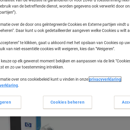
gebruik van de betreffende dienst, worden gegevens ook verwerkt door on
partijen”).
Geen
Business System Intl Lasersoft I
matie over de door ons geïntegreerde Cookies en Externe partijen vindt u
eheren". Daar kunt u ook gedetailleerder aangeven welke Cookies u wilt 
eerder gekochte cartridges te tonen
ccepteren" te klikken, gaat u akkoord met het opslaan van Cookies op uw 
uik van niet-essentiële cookies wilt weigeren, kies dan "Weigeren".
Business System Intl Lasersoft I Print
 keuze op elk gewenst moment bekijken en aanpassen via de link "Cookies
kst en zo uw toestemming intrekken.
Sorteer op:
rmatie over ons cookiebeleid kunt u vinden in onze
privacyverklaring
verklaring
.
geren
Cookies beheren
Acc