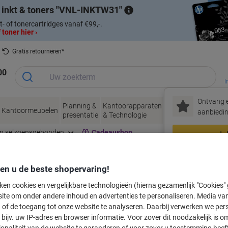
 inkt & toners
VNL-INKTW31
t- of tonercartridges vanaf €99,-.
 toner hier ›
Gratis retourneren*
00
I
Ontvang e
Planning &
Kantoorapparaten
Inkt &
Papier, Env
Kantoormeubelen
aanbiedin
presentatie
& Technologie
Toner
& Verpakke
en seizoensgebonden
Cadeaushop
In
Nieuw bij Vik
den u de beste shopervaring!
labeltape voor uw printer
ken cookies en vergelijkbare technologieën (hierna gezamenlijk "Cookies
ite om onder andere inhoud en advertenties te personaliseren. Media van
 of de toegang tot onze website te analyseren. Daarbij verwerken we pers
Kies merk, reeks en model uit de opties hieronder
bijv. uw IP-adres en browser informatie. Voor zover dit noodzakelijk is o
ionaliteit van de website te garanderen of voor zover u toestemming hee