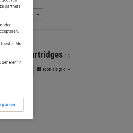
ze partners
 onder
accepteren.
toestel. Als
er Inkt Cartridges
(1)
 beheren" in
Toon als grid
epteren