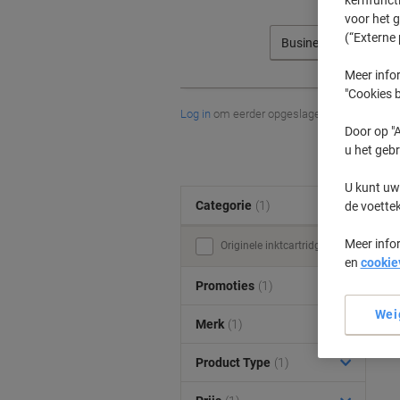
voor het 
(“Externe 
Business System Intl
Meer infor
"Cookies b
Log in
om eerder opgeslagen printers en/of 
Door op "A
u het gebr
U kunt uw
Categorie
(1)
de voette
Meer info
Originele inktcartridges (1)
en
cookie
Promoties
(1)
Wei
Merk
(1)
Product Type
(1)