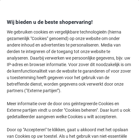
Meteen
Meteen
naar
naar
inhoud
navigatie
Wij bieden u de beste shopervaring!
We gebruiken cookies en vergelijkbare technologieën (hierna
gezamenlijk "Cookies" genoemd) op onze website om onder
Home
andere inhoud en advertenties te personaliseren. Media van
Inkt en Toner Zoekmachine
derden te integreren of de toegang tot onze website te
Zoek inkt, toner en labeltape voor uw printer
analyseren. Daarbij verwerken we persoonlijke gegevens, bijv. uw
IP-adres en browser informatie. Voor zover dit noodzakelijk is om
de kernfunctionaliteit van de website te garanderen of voor zover
Kies merk, reeks en model uit de opties hieronder
u toestemming heeft gegeven voor het gebruik van de
betreffende dienst, worden gegevens ook verwerkt door onze
Brother
partners (“Externe partijen”).
Meer informatie over de door ons geïntegreerde Cookies en
Stempcreator
Externe partijen vindt u onder "Cookies beheren". Daar kunt u ook
gedetailleerder aangeven welke Cookies u wilt accepteren.
Brother Stempcreator 2000 USB
Door op "Accepteren" te klikken, gaat u akkoord met het opslaan
van Cookies op uw toestel. Als u het gebruik van niet-essentiële