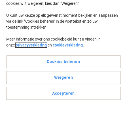
cookies wilt weigeren, kies dan "Weigeren".
Log in
om eerder opgeslagen printers en/of eerder gekochte cartridges
te tonen
U kunt uw keuze op elk gewenst moment bekijken en aanpassen
via de link "Cookies beheren" in de voettekst en zo uw
Brother Stempcreator 2000 USB Printer Inkt Cartridges
(4)
toestemming intrekken.
Meer informatie over ons cookiebeleid kunt u vinden in
Filteren op
onze
privacyverklaring
en
cookieverklaring
.
Brother ID1212 ID1212 Etikettenblad
Origineel
Cookies beheren
Koop Meer,
Bespaar Meer
€ 13,99
Stuk
Vanaf 5 Stuks
Weigeren
€ 16,93 Incl. btw
Tijdelijk uitverkocht
Accepteren
Stuur mij een e-mail zodra dit artikel weer
beschikbaar is.
Houdt mij op de hoogte
Brother Stempelinkt SC-2000 Zwart