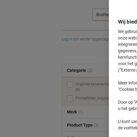
Brother
Wij bie
We gebrui
onze webs
Log in
om eerder opgeslagen printers en/of 
integreren
gegevens, 
kernfunct
voor het 
(“Externe 
Categorie
(2)
Meer infor
Originele tonercartridges
"Cookies b
(9)
Printerlinten, origineel (1)
Door op "A
u het gebr
Merk
(1)
U kunt uw
Product Type
(3)
de voette