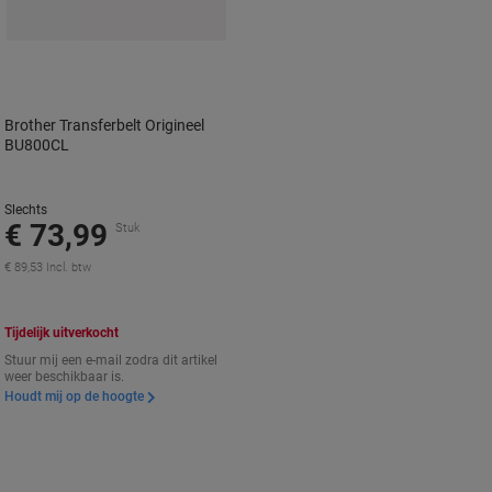
Brother Transferbelt Origineel
BU800CL
Slechts
€ 73,99
Stuk
€ 89,53 Incl. btw
Tijdelijk uitverkocht
Stuur mij een e-mail zodra dit artikel
weer beschikbaar is.
Houdt mij op de hoogte