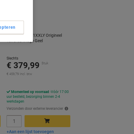
epteren
Brother TN-821XXLY Origineel
Tonercartridge Geel
Slechts
€ 379,99
Stuk
€ 459,79 Incl. btw
Momenteel op voorraad
Vóór 17:00
uur besteld, bezorging binnen 2-4
werkdagen
Verzonden door externe leverancier
Aantal
Aan een lijst toevoegen
In winkelwagen