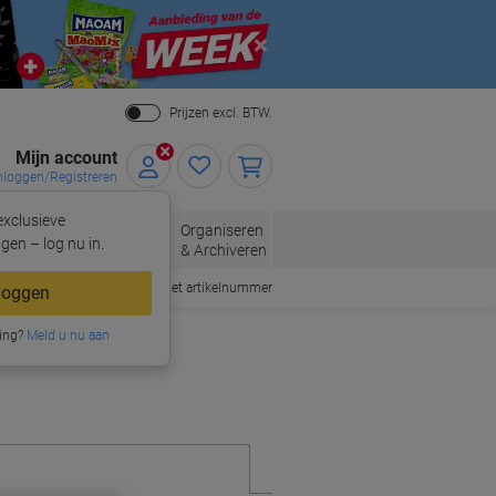
Close
Prijzen excl. BTW.
Mijn account
nloggen/Registreren
xclusieve
eloppen
Organiseren
Kantoorartikelen
gen – log nu in.
n
& Archiveren
Snel bestellen met artikelnummer
loggen
ing?
Meld u nu aan