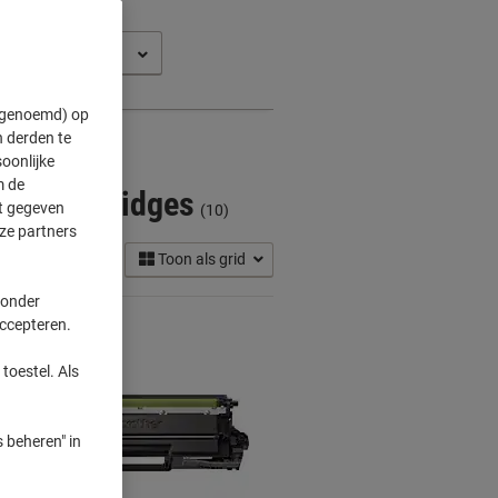
C-L 9670 CDNTT
" genoemd) op
 derden te
oonlijke
m de
ner Cartridges
ft gegeven
(10)
ze partners
Toon als grid
 onder
accepteren.
toestel. Als
 beheren" in