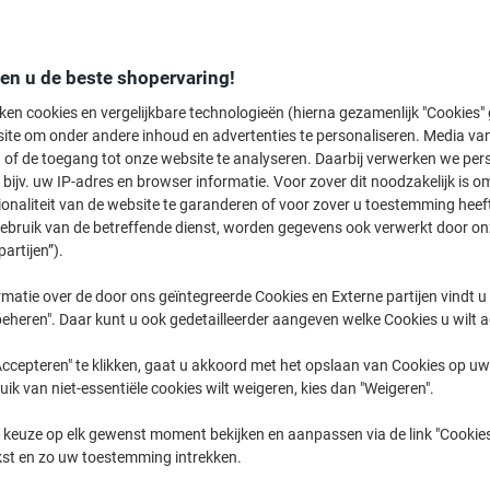
MFC-L
Brother MF
den u de beste shopervaring!
ken cookies en vergelijkbare technologieën (hierna gezamenlijk "Cookies
ite om onder andere inhoud en advertenties te personaliseren. Media van
eerder gekochte cartridges te tonen
 of de toegang tot onze website te analyseren. Daarbij verwerken we pers
bijv. uw IP-adres en browser informatie. Voor zover dit noodzakelijk is o
Brother MFC-L 9670 CDNTT Printer To
ionaliteit van de website te garanderen of voor zover u toestemming hee
gebruik van de betreffende dienst, worden gegevens ook verwerkt door on
partijen”).
Sorteer op:
matie over de door ons geïntegreerde Cookies en Externe partijen vindt u
eheren". Daar kunt u ook gedetailleerder aangeven welke Cookies u wilt 
ccepteren" te klikken, gaat u akkoord met het opslaan van Cookies op uw 
uik van niet-essentiële cookies wilt weigeren, kies dan "Weigeren".
 keuze op elk gewenst moment bekijken en aanpassen via de link "Cookies
kst en zo uw toestemming intrekken.