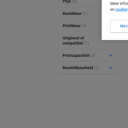
Prijs
(4)
Meer info
en
cookie
Basiskleur
(1)
Printkleur
(4)
Wei
Origineel of
compatibel
(1)
Printcapaciteit
(3)
Beschikbaarheid
(1)