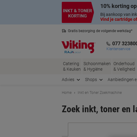
Meteen
Meteen
10% korting op
naar
naar
inhoud
navigatie
Bij aankoop van ink
Vind je cartridge of
Gratis bezorging de volgende werkdag*
Nederlandse klantenservice
077 32380
Klantenservice
Catering
Schoonmaken
Onderhoud
& Keuken
& Hygiëne
& Veiligheid
Advies
Shops
Aanbiedingen 
Home
Inkt en Toner Zoekmachine
Zoek inkt, toner en 