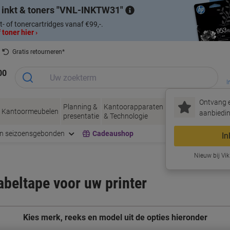
 inkt & toners
VNL-INKTW31
t- of tonercartridges vanaf €99,-.
 toner hier ›
Gratis retourneren*
00
I
Ontvang e
Planning &
Kantoorapparaten
Inkt &
Papier, Env
Kantoormeubelen
aanbiedin
presentatie
& Technologie
Toner
& Verpakke
en seizoensgebonden
Cadeaushop
In
Nieuw bij Vik
labeltape voor uw printer
Kies merk, reeks en model uit de opties hieronder