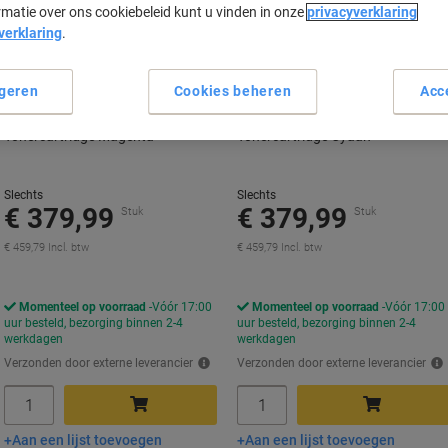
rmatie over ons cookiebeleid kunt u vinden in onze
privacyverklaring
verklaring
.
geren
Cookies beheren
Acc
Brother TN-821XXLM Origineel
Brother TN-821XXLC Origineel
Tonercartridge Magenta
Tonercartridge Cyaan
Slechts
Slechts
€ 379,99
€ 379,99
Stuk
Stuk
€ 459,79 Incl. btw
€ 459,79 Incl. btw
Momenteel op voorraad
Vóór 17:00
Momenteel op voorraad
Vóór 17:00
uur besteld, bezorging binnen 2-4
uur besteld, bezorging binnen 2-4
werkdagen
werkdagen
Verzonden door externe leverancier
Verzonden door externe leverancier
Aantal
Aantal
Aan een lijst toevoegen
Aan een lijst toevoegen
In winkelwagen
In winkelwagen