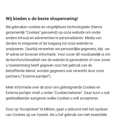
Meteen
Meteen
naar
naar
inhoud
navigatie
Wij bieden u de beste shopervaring!
We gebruiken cookies en vergelijkbare technologieën (hierna
gezamenlijk "Cookies" genoemd) op onze website om onder
Home
andere inhoud en advertenties te personaliseren. Media van
Inkt en Toner Zoekmachine
derden te integreren of de toegang tot onze website te
Zoek inkt, toner en labeltape voor uw printer
analyseren. Daarbij verwerken we persoonlijke gegevens, bijv. uw
IP-adres en browser informatie. Voor zover dit noodzakelijk is om
de kernfunctionaliteit van de website te garanderen of voor zover
Kies merk, reeks en model uit de opties hieronder
u toestemming heeft gegeven voor het gebruik van de
betreffende dienst, worden gegevens ook verwerkt door onze
Brother
partners (“Externe partijen”).
Meer informatie over de door ons geïntegreerde Cookies en
MFC-J
Externe partijen vindt u onder "Cookies beheren". Daar kunt u ook
gedetailleerder aangeven welke Cookies u wilt accepteren.
Brother MFC-J 6945 DW
Door op "Accepteren" te klikken, gaat u akkoord met het opslaan
van Cookies op uw toestel. Als u het gebruik van niet-essentiële