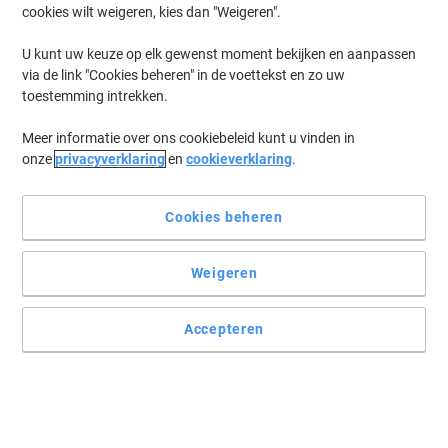
cookies wilt weigeren, kies dan "Weigeren".
Log in
om eerder opgeslagen printers en/of eerder gekochte cartridges
te tonen
U kunt uw keuze op elk gewenst moment bekijken en aanpassen
via de link "Cookies beheren" in de voettekst en zo uw
Brother MFC-J 6945 DW Printer Inkt Cartridges
(11)
toestemming intrekken.
Meer informatie over ons cookiebeleid kunt u vinden in
Filteren op
onze
privacyverklaring
en
cookieverklaring
.
Brother LC3239XLC Origineel
Inktcartridge Cyaan
Cookies beheren
Koop Meer,
Bespaar Meer
€ 84,99
Stuk
Vanaf 3 Stuks
Weigeren
€ 102,84 Incl. btw
Momenteel op voorraad
Levertijd 3-6
werkdagen
Accepteren
Verzonden door externe leverancier
Aantal
Brother LC3239XL BK Origineel