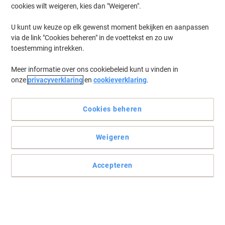
cookies wilt weigeren, kies dan "Weigeren".
Log in
om eerder opgeslagen printers en/of eerder gekochte cartridges
te tonen
U kunt uw keuze op elk gewenst moment bekijken en aanpassen
via de link "Cookies beheren" in de voettekst en zo uw
Brother MFC-J 4340 Printer Inkt Cartridges
(12)
toestemming intrekken.
Meer informatie over ons cookiebeleid kunt u vinden in
Filteren op
onze
privacyverklaring
en
cookieverklaring
.
Geschenk
Viking LC-426XLY Compatibel Brother
Inktcartridge Geel
Cookies beheren
Koop Meer,
Bespaar Meer
Weigeren
€ 21,99
Stuk
Vanaf 3 Stuks
€ 26,61 Incl. btw
Accepteren
Momenteel op voorraad
Vóór 15:30 uur
besteld, volgende werkdag geleverd
Aantal
Geschenk