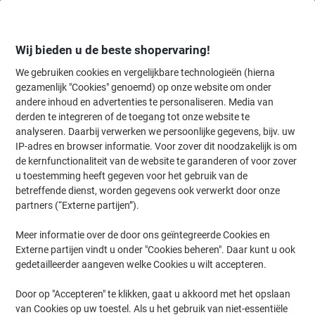
Meteen
Meteen
naar
naar
inhoud
navigatie
Wij bieden u de beste shopervaring!
We gebruiken cookies en vergelijkbare technologieën (hierna
gezamenlijk "Cookies" genoemd) op onze website om onder
Home
andere inhoud en advertenties te personaliseren. Media van
Inkt en Toner Zoekmachine
derden te integreren of de toegang tot onze website te
Zoek inkt, toner en labeltape voor uw printer
analyseren. Daarbij verwerken we persoonlijke gegevens, bijv. uw
IP-adres en browser informatie. Voor zover dit noodzakelijk is om
de kernfunctionaliteit van de website te garanderen of voor zover
Kies merk, reeks en model uit de opties hieronder
u toestemming heeft gegeven voor het gebruik van de
betreffende dienst, worden gegevens ook verwerkt door onze
Brother
partners (“Externe partijen”).
Meer informatie over de door ons geïntegreerde Cookies en
MFC-J
Externe partijen vindt u onder "Cookies beheren". Daar kunt u ook
gedetailleerder aangeven welke Cookies u wilt accepteren.
Brother MFC-J 4340
Door op "Accepteren" te klikken, gaat u akkoord met het opslaan
van Cookies op uw toestel. Als u het gebruik van niet-essentiële