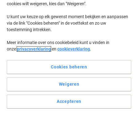
cookies wilt weigeren, kies dan "Weigeren".
Log in
om eerder opgeslagen printers en/of eerder gekochte cartridges
te tonen
U kunt uw keuze op elk gewenst moment bekijken en aanpassen
via de link "Cookies beheren" in de voettekst en zo uw
Brother HL 1435 Printer Toner Cartridges
(1)
toestemming intrekken.
Meer informatie over ons cookiebeleid kunt u vinden in
Filteren op
onze
privacyverklaring
en
cookieverklaring
.
Geschenk
Eigen merk
Viking compatibele Brother DR-6000
drum zwart
Cookies beheren
Koop Meer,
Bespaar Meer
Weigeren
€ 72,49
Stuk
Vanaf 3 Stuks
€ 87,71 Incl. btw
Accepteren
Momenteel op voorraad
Vóór 15:30 uur
besteld, volgende werkdag geleverd
Aantal
Vorige
Volgende
1