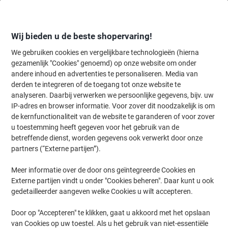
Meteen
Meteen
naar
naar
inhoud
navigatie
Wij bieden u de beste shopervaring!
We gebruiken cookies en vergelijkbare technologieën (hierna
gezamenlijk "Cookies" genoemd) op onze website om onder
Home
andere inhoud en advertenties te personaliseren. Media van
Inkt en Toner Zoekmachine
derden te integreren of de toegang tot onze website te
Zoek inkt, toner en labeltape voor uw printer
analyseren. Daarbij verwerken we persoonlijke gegevens, bijv. uw
IP-adres en browser informatie. Voor zover dit noodzakelijk is om
de kernfunctionaliteit van de website te garanderen of voor zover
Kies merk, reeks en model uit de opties hieronder
u toestemming heeft gegeven voor het gebruik van de
betreffende dienst, worden gegevens ook verwerkt door onze
Brother
partners (“Externe partijen”).
Meer informatie over de door ons geïntegreerde Cookies en
HL
Externe partijen vindt u onder "Cookies beheren". Daar kunt u ook
gedetailleerder aangeven welke Cookies u wilt accepteren.
Brother HL 1435
Door op "Accepteren" te klikken, gaat u akkoord met het opslaan
van Cookies op uw toestel. Als u het gebruik van niet-essentiële