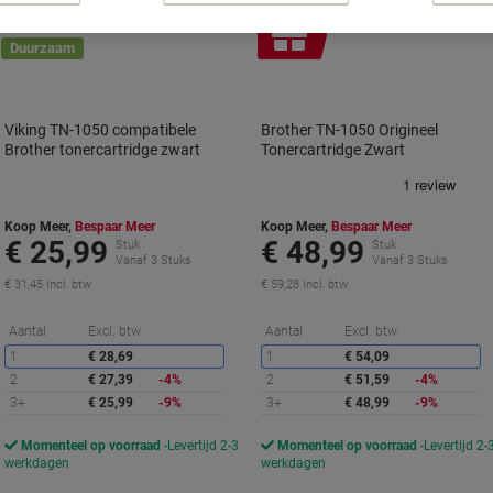
Geschenk
Geschenk
Duurzaam
Viking TN-1050 compatibele
Brother TN-1050 Origineel
Brother tonercartridge zwart
Tonercartridge Zwart
Koop Meer,
Bespaar Meer
Koop Meer,
Bespaar Meer
€ 25,99
€ 48,99
Stuk
Stuk
Vanaf 3 Stuks
Vanaf 3 Stuks
€ 31,45 Incl. btw
€ 59,28 Incl. btw
Korting
K
Aantal
Excl. btw
Aantal
Excl. btw
1
€ 28,69
1
€ 54,09
2
€ 27,39
-4%
2
€ 51,59
-4%
3+
€ 25,99
-9%
3+
€ 48,99
-9%
Momenteel op voorraad
Levertijd 2-3
Momenteel op voorraad
Levertijd 2-
werkdagen
werkdagen