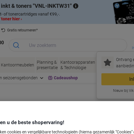
 inkt & toners
VNL-INKTW31
t- of tonercartridges vanaf €99,-.
 toner hier ›
Gratis retourneren*
00
I
Ontvang e
Planning &
Kantoorapparaten
Inkt &
Papier, Env
Kantoormeubelen
aanbiedin
presentatie
& Technologie
Toner
& Verpakke
en seizoensgebonden
Cadeaushop
In
Nieuw bij Vik
labeltape voor uw printer
den u de beste shopervaring!
Kies merk, reeks en model uit de opties hieronder
ken cookies en vergelijkbare technologieën (hierna gezamenlijk "Cookies