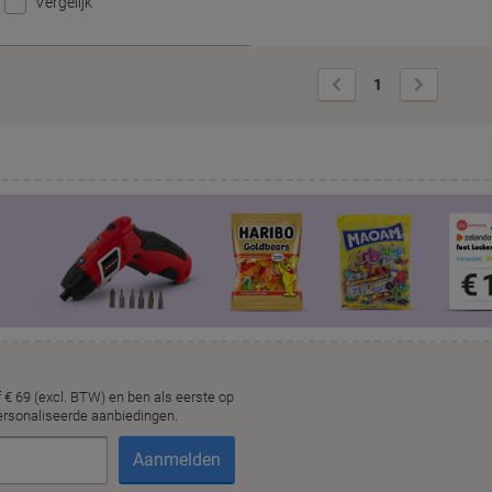
Vergelijk
Vorige
Volgende
1
pagina
pagina