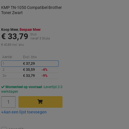
KMP TN-1050 Compatibel Brother
Toner Zwart
Koop Meer,
Bespaar Meer
€ 33,79
Stuk
Vanaf 3 Stuks
€ 40,89 Incl. btw
Korting
Aantal
Excl. btw
1
€ 37,29
2
€ 35,59
-4%
3+
€ 33,79
-9%
Momenteel op voorraad
Levertijd 2-3
werkdagen
Aantal
Aan een lijst toevoegen
In winkelwagen