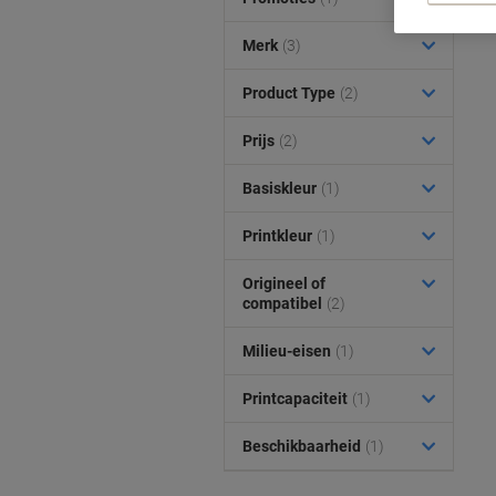
Merk
(3)
Product Type
(2)
Prijs
(2)
Basiskleur
(1)
Printkleur
(1)
Origineel of
compatibel
(2)
Milieu-eisen
(1)
Printcapaciteit
(1)
Beschikbaarheid
(1)