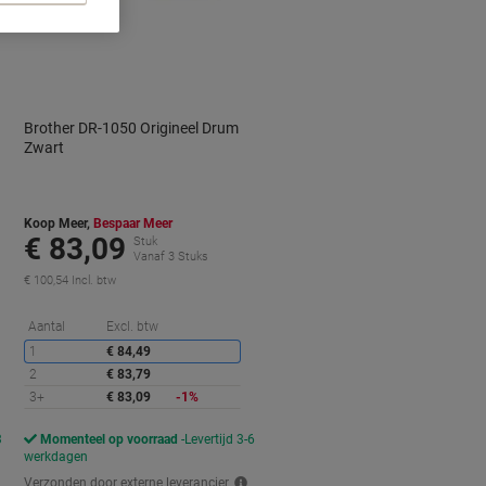
Brother DR-1050 Origineel Drum
Zwart
Koop Meer,
Bespaar Meer
€ 83,09
Stuk
Vanaf 3 Stuks
€ 100,54 Incl. btw
orting
Korting
Aantal
Excl. btw
1
€ 84,49
2
€ 83,79
3+
€ 83,09
-1%
3
Momenteel op voorraad
Levertijd 3-6
werkdagen
Verzonden door externe leverancier