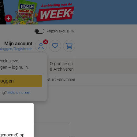
Close
Prijzen excl. BTW.
Mijn account
nloggen/Registreren
xclusieve
eloppen
Organiseren
Kantoorartikelen
gen – log nu in.
n
& Archiveren
Snel bestellen met artikelnummer
loggen
ing?
Meld u nu aan
" genoemd) op