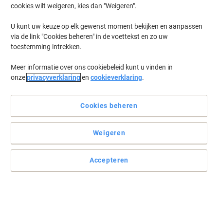
cookies wilt weigeren, kies dan "Weigeren".
Log in
om eerder opgeslagen printers en/of eerder gekochte cartridges
te tonen
U kunt uw keuze op elk gewenst moment bekijken en aanpassen
via de link "Cookies beheren" in de voettekst en zo uw
Brother DCP-385 C Printer Inkt Cartridges
(7)
toestemming intrekken.
Meer informatie over ons cookiebeleid kunt u vinden in
Filteren op
onze
privacyverklaring
en
cookieverklaring
.
Geschenk
Brother LC1100C Origineel Inktcartridge
Cyaan
Cookies beheren
Koop Meer,
Bespaar Meer
Weigeren
€ 11,29
Stuk
Vanaf 3 Stuks
€ 13,66 Incl. btw
Accepteren
Momenteel op voorraad
Vóór 15:30 uur
besteld, volgende werkdag geleverd
Aantal
Geschenk