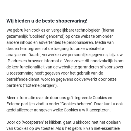
Meteen
Meteen
naar
naar
inhoud
navigatie
Wij bieden u de beste shopervaring!
We gebruiken cookies en vergelijkbare technologieën (hierna
gezamenlijk "Cookies" genoemd) op onze website om onder
Home
andere inhoud en advertenties te personaliseren. Media van
Inkt en Toner Zoekmachine
derden te integreren of de toegang tot onze website te
Zoek inkt, toner en labeltape voor uw printer
analyseren. Daarbij verwerken we persoonlijke gegevens, bijv. uw
IP-adres en browser informatie. Voor zover dit noodzakelijk is om
de kernfunctionaliteit van de website te garanderen of voor zover
Kies merk, reeks en model uit de opties hieronder
u toestemming heeft gegeven voor het gebruik van de
betreffende dienst, worden gegevens ook verwerkt door onze
Brother
partners (“Externe partijen”).
Meer informatie over de door ons geïntegreerde Cookies en
DCP
Externe partijen vindt u onder "Cookies beheren". Daar kunt u ook
gedetailleerder aangeven welke Cookies u wilt accepteren.
Brother DCP-385 C
Door op "Accepteren" te klikken, gaat u akkoord met het opslaan
van Cookies op uw toestel. Als u het gebruik van niet-essentiële