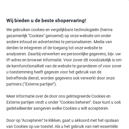
Meteen
Meteen
naar
naar
inhoud
navigatie
Wij bieden u de beste shopervaring!
We gebruiken cookies en vergelijkbare technologieën (hierna
gezamenlijk "Cookies" genoemd) op onze website om onder
Home
andere inhoud en advertenties te personaliseren. Media van
Inkt en Toner Zoekmachine
derden te integreren of de toegang tot onze website te
Zoek inkt, toner en labeltape voor uw printer
analyseren. Daarbij verwerken we persoonlijke gegevens, bijv. uw
IP-adres en browser informatie. Voor zover dit noodzakelijk is om
de kernfunctionaliteit van de website te garanderen of voor zover
Kies merk, reeks en model uit de opties hieronder
u toestemming heeft gegeven voor het gebruik van de
betreffende dienst, worden gegevens ook verwerkt door onze
Brother
partners (“Externe partijen”).
Meer informatie over de door ons geïntegreerde Cookies en
DCP
Externe partijen vindt u onder "Cookies beheren". Daar kunt u ook
gedetailleerder aangeven welke Cookies u wilt accepteren.
Brother DCP-1612 W
Door op "Accepteren" te klikken, gaat u akkoord met het opslaan
van Cookies op uw toestel. Als u het gebruik van niet-essentiële