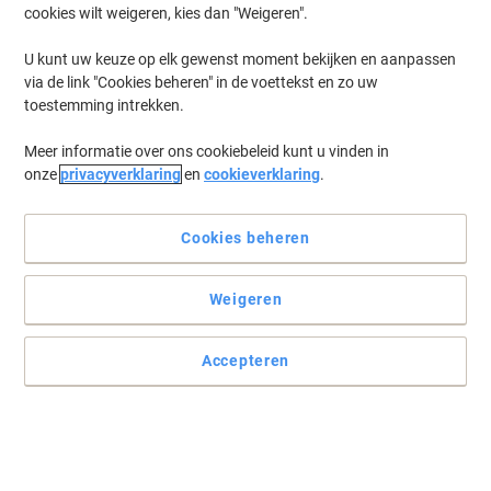
cookies wilt weigeren, kies dan "Weigeren".
Log in
om eerder opgeslagen printers en/of eerder gekochte cartridges
te tonen
U kunt uw keuze op elk gewenst moment bekijken en aanpassen
via de link "Cookies beheren" in de voettekst en zo uw
Brother DCP-1612 W Printer Toner Cartridges
(4)
toestemming intrekken.
Meer informatie over ons cookiebeleid kunt u vinden in
Filteren op
onze
privacyverklaring
en
cookieverklaring
.
Geschenk
Eigen merk
Duurzaam
Viking TN-1050 compatibele Brother
tonercartridge zwart
Cookies beheren
Koop Meer,
Bespaar Meer
Weigeren
€ 25,99
Stuk
Vanaf 3 Stuks
€ 31,45 Incl. btw
Accepteren
Momenteel op voorraad
Levertijd 2-3
werkdagen
Aantal
Geschenk