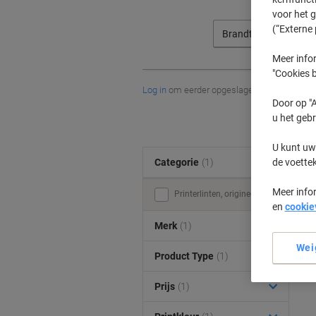
voor het 
(“Externe 
Brandt
Meer infor
"Cookies b
Log in
om eerder opgeslagen printers en/of 
Door op "A
u het gebr
U kunt uw
de voette
Categorie
(1)
Meer info
Printerlinten, origineel (1)
en
cookie
Merk
(1)
Wei
Product Type
(1)
Prijs
(1)