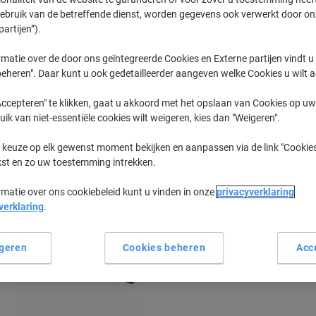
gebruik van de betreffende dienst, worden gegevens ook verwerkt door on
partijen”).
Geen
Brandt 2792
matie over de door ons geïntegreerde Cookies en Externe partijen vindt u
eheren". Daar kunt u ook gedetailleerder aangeven welke Cookies u wilt 
eerder gekochte cartridges te tonen
ccepteren" te klikken, gaat u akkoord met het opslaan van Cookies op uw 
uik van niet-essentiële cookies wilt weigeren, kies dan "Weigeren".
Brandt 2792 Journal Printer Inkt Cart
 keuze op elk gewenst moment bekijken en aanpassen via de link "Cookies
kst en zo uw toestemming intrekken.
Sorteer op:
rmatie over ons cookiebeleid kunt u vinden in onze
privacyverklaring
verklaring
.
geren
Cookies beheren
Acc