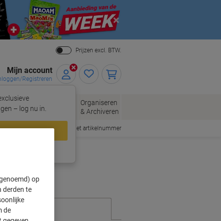
Close
Prijzen excl. BTW.
Mijn account
nloggen/Registreren
xclusieve
eloppen
Organiseren
Kantoorartikelen
gen – log nu in.
n
& Archiveren
Snel bestellen met artikelnummer
loggen
ing?
Meld u nu aan
" genoemd) op
 derden te
oonlijke
m de
ft gegeven