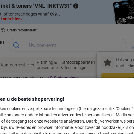
 inkt & toners
VNL-INKTW31
t- of tonercartridges vanaf €99,-.
 toner hier ›
Gratis retourneren*
00
I
Ontvang e
Planning &
Kantoorapparaten
Inkt &
Papier, Env
Kantoormeubelen
aanbiedin
presentatie
& Technologie
Toner
& Verpakke
en seizoensgebonden
Cadeaushop
In
Nieuw bij Vik
den u de beste shopervaring!
labeltape voor uw printer
ken cookies en vergelijkbare technologieën (hierna gezamenlijk "Cookies
ite om onder andere inhoud en advertenties te personaliseren. Media van
 of de toegang tot onze website te analyseren. Daarbij verwerken we pers
Kies merk, reeks en model uit de opties hieronder
bijv. uw IP-adres en browser informatie. Voor zover dit noodzakelijk is o
ionaliteit van de website te garanderen of voor zover u toestemming hee