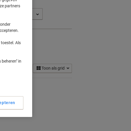
ze partners
 Journal
 onder
accepteren.
toestel. Als
ridges
(1)
 beheren" in
Toon als grid
epteren