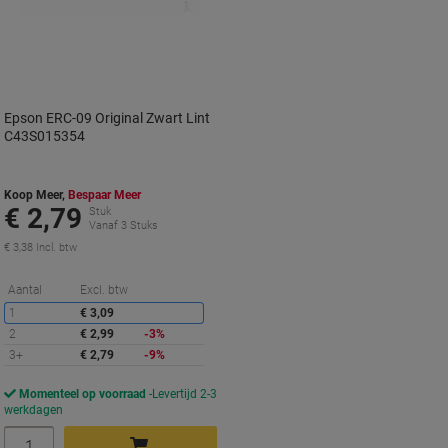
Epson ERC-09 Original Zwart Lint
C43S015354
Koop Meer,
Bespaar Meer
€ 2,79
Stuk
Vanaf 3 Stuks
€ 3,38 Incl. btw
Korting
Aantal
Excl. btw
1
€ 3,09
2
€ 2,99
-3%
3+
€ 2,79
-9%
Momenteel op voorraad
Levertijd 2-3
werkdagen
Aantal