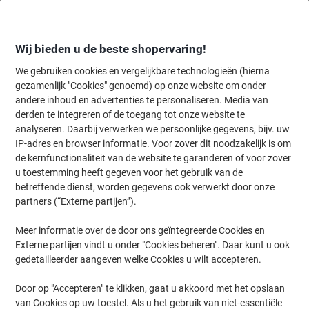
Meteen
Meteen
naar
naar
inhoud
navigatie
Wij bieden u de beste shopervaring!
We gebruiken cookies en vergelijkbare technologieën (hierna
gezamenlijk "Cookies" genoemd) op onze website om onder
Home
andere inhoud en advertenties te personaliseren. Media van
Kantoorapparaten & Technologie
Kantoormachines & toebehoren
derden te integreren of de toegang tot onze website te
Viking Papierversnipperaar 9 Vellen Micro snippers
analyseren. Daarbij verwerken we persoonlijke gegevens, bijv. uw
Veiligheidsniveau P-5 20 L OS901Mi
IP-adres en browser informatie. Voor zover dit noodzakelijk is om
de kernfunctionaliteit van de website te garanderen of voor zover
u toestemming heeft gegeven voor het gebruik van de
Merk:
Viking
Productnr.:
1182756
betreffende dienst, worden gegevens ook verwerkt door onze
partners (“Externe partijen”).
Meer informatie over de door ons geïntegreerde Cookies en
BEST
PRICE
Externe partijen vindt u onder "Cookies beheren". Daar kunt u ook
gedetailleerder aangeven welke Cookies u wilt accepteren.
Eigen
merk
Door op "Accepteren" te klikken, gaat u akkoord met het opslaan
van Cookies op uw toestel. Als u het gebruik van niet-essentiële
-€24