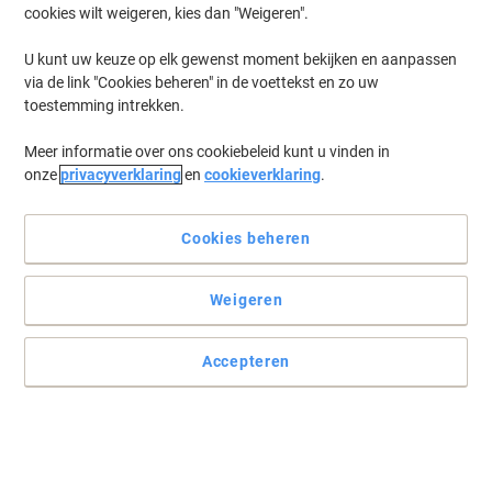
cookies wilt weigeren, kies dan "Weigeren".
U kunt uw keuze op elk gewenst moment bekijken en aanpassen
via de link "Cookies beheren" in de voettekst en zo uw
toestemming intrekken.
Meer informatie over ons cookiebeleid kunt u vinden in
onze
privacyverklaring
en
cookieverklaring
.
Cookies beheren
Weigeren
Accepteren
Viking helpt u privégegevens veilig te verwijderen
Om zich te ontdoen van zeer gevoelige informatie, kiest u voor
deze Viking Papierversnipperaar Micro Cut. Met een P-5
veiligheidsniveau kunt u er zeker van zijn dat uw documenten
nooit zullen worden vrijgegeven.