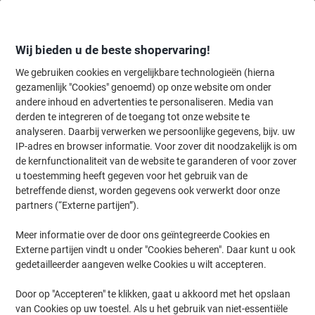
Meteen
Meteen
naar
naar
inhoud
navigatie
Wij bieden u de beste shopervaring!
We gebruiken cookies en vergelijkbare technologieën (hierna
gezamenlijk "Cookies" genoemd) op onze website om onder
Home
andere inhoud en advertenties te personaliseren. Media van
Planning & presentatie
Planning & presentatie
Whiteboards & acc
derden te integreren of de toegang tot onze website te
Viking Whiteboard-magneten Kleurenassortiment 2 kg
analyseren. Daarbij verwerken we persoonlijke gegevens, bijv. uw
draagkracht 30 mm 10 Stuks
IP-adres en browser informatie. Voor zover dit noodzakelijk is om
de kernfunctionaliteit van de website te garanderen of voor zover
u toestemming heeft gegeven voor het gebruik van de
Merk:
Viking
Productnr.:
6851700
betreffende dienst, worden gegevens ook verwerkt door onze
partners (“Externe partijen”).
Meer informatie over de door ons geïntegreerde Cookies en
BEST
PRICE
Externe partijen vindt u onder "Cookies beheren". Daar kunt u ook
gedetailleerder aangeven welke Cookies u wilt accepteren.
Eigen
merk
Door op "Accepteren" te klikken, gaat u akkoord met het opslaan
van Cookies op uw toestel. Als u het gebruik van niet-essentiële