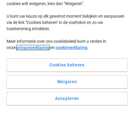
cookies wilt weigeren, kies dan "Weigeren".
U kunt uw keuze op elk gewenst moment bekijken en aanpassen
via de link "Cookies beheren" in de voettekst en zo uw
toestemming intrekken.
Meer informatie over ons cookiebeleid kunt u vinden in
onze
privacyverklaring
en
cookieverklaring
.
Cookies beheren
Weigeren
Accepteren
Aantrekkelijk gekleurde Viking magneten voor uw whiteboard
Kies voor opvallende kleuren voor een beter visueel effect. Viking
magneten kunnen namelijk goed van pas komen tijdens
presentaties en vergaderingen!