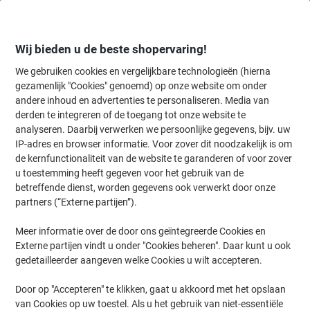
Meteen
Meteen
naar
naar
inhoud
navigatie
Wij bieden u de beste shopervaring!
We gebruiken cookies en vergelijkbare technologieën (hierna
gezamenlijk "Cookies" genoemd) op onze website om onder
Home
andere inhoud en advertenties te personaliseren. Media van
Kantoorartikelen
Schrijven & tekenen
Markers
Markeerstiften
derden te integreren of de toegang tot onze website te
Viking HC1-5 Tekstmarker Kleurenassortiment Breed
analyseren. Daarbij verwerken we persoonlijke gegevens, bijv. uw
Beitelpunt 1 - 5 mm 4 Stuks
IP-adres en browser informatie. Voor zover dit noodzakelijk is om
de kernfunctionaliteit van de website te garanderen of voor zover
u toestemming heeft gegeven voor het gebruik van de
Merk:
Viking
Productnr.:
1809449
betreffende dienst, worden gegevens ook verwerkt door onze
partners (“Externe partijen”).
Meer informatie over de door ons geïntegreerde Cookies en
Externe partijen vindt u onder "Cookies beheren". Daar kunt u ook
gedetailleerder aangeven welke Cookies u wilt accepteren.
Door op "Accepteren" te klikken, gaat u akkoord met het opslaan
van Cookies op uw toestel. Als u het gebruik van niet-essentiële