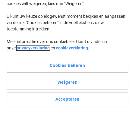
cookies wilt weigeren, kies dan "Weigeren".
U kunt uw keuze op elk gewenst moment bekijken en aanpassen
via de link "Cookies beheren" in de voettekst en zo uw
toestemming intrekken.
Meer informatie over ons cookiebeleid kunt u vinden in
onze
privacyverklaring
en
cookieverklaring
.
Cookies beheren
Weigeren
Accepteren
Maak uw documenten kleurrijk met deze Viking highlighters
Deze Viking highlighters vrolijken uw documenten zeker op. Deze
vier verschillende markers bieden u een uitstekende kwaliteit en ze
rollen dankzij hun vorm niet zomaar van uw bureau.