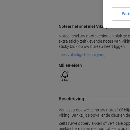
Wei
Noteer het snel met Viking
Noteer snel uw aantekening en plak ze o
extra sticky zelfklevende notes van Vikin
sticky blok op uw bureau heeft liggen!
Lees volledige beschrijving
Milieu-eisen
Beschrijving
Verliest u ook wel eens uw notes? Of blij
Viking. Dankzij de opvallende kleur en de
Zelfs ruwe oppervlakken of verticale op
beeldscherm, aan de muur of zelfs op do