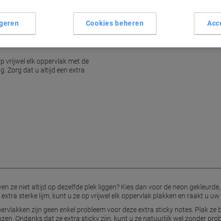
geren
Cookies beheren
Acc
p vrijwel elk oppervlak met de
g. Zorg dat u altijd een extra
ven ze niet altijd op dezelfde plek liggen? Kies dan voor de neon gekleurde
 extra sterke lijm, kunt u ze op vrijwel elk oppervlak plakken en raakt u uw
pervlakken zijn geen enkel probleem voor deze extra sticky notes. Plak ze
zen. Ondanks dat ze extra sticky zijn, kunt u ze natuurlijk wel zonder pr