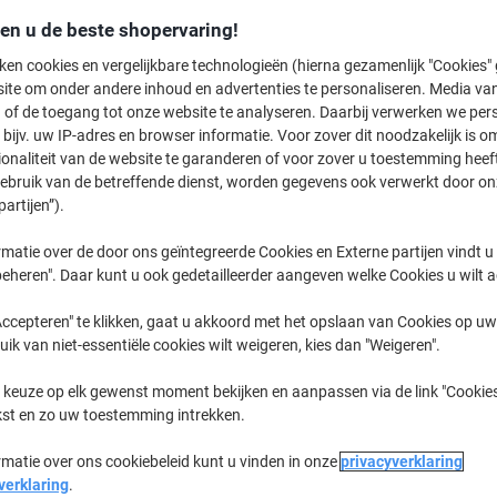
den u de beste shopervaring!
Momenteel op voorraad
Vóór 15:30
ken cookies en vergelijkbare technologieën (hierna gezamenlijk "Cookies
Aantal
ite om onder andere inhoud en advertenties te personaliseren. Media van
 of de toegang tot onze website te analyseren. Daarbij verwerken we pers
Aan een lijst toevoegen
bijv. uw IP-adres en browser informatie. Voor zover dit noodzakelijk is o
ionaliteit van de website te garanderen of voor zover u toestemming hee
gebruik van de betreffende dienst, worden gegevens ook verwerkt door on
Bezorginformatie
Betaling
partijen”).
Belangrijkste specificaties
matie over de door ons geïntegreerde Cookies en Externe partijen vindt u
Extra sterke kleefkracht
eheren". Daar kunt u ook gedetailleerder aangeven welke Cookies u wilt 
Helder neon kleurenassortim
Geschikt voor ruwe oppervla
ccepteren" te klikken, gaat u akkoord met het opslaan van Cookies op uw 
Gemakkelijk te verwijderen
uik van niet-essentiële cookies wilt weigeren, kies dan "Weigeren".
Lees meer
 keuze op elk gewenst moment bekijken en aanpassen via de link "Cookies
kst en zo uw toestemming intrekken.
Geschenk
Bij aankoop van 2 x van dezelf
rmatie over ons cookiebeleid kunt u vinden in onze
privacyverklaring
Notes 6 x 90 Vellen, krijgt u 1 
verklaring
.
Zolang de voorraad strekt.