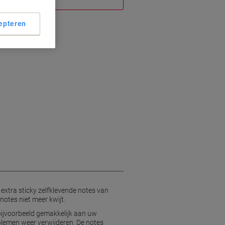
epteren
, extra sticky zelfklevende notes van
 notes niet meer kwijt.
 bijvoorbeeld gemakkelijk aan uw
oblemen weer verwijderen. De notes