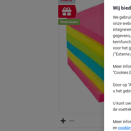
Wij bie
Geschenk
We gebrui
Duurzaam
onze webs
integreren
gegevens, 
kernfunct
voor het 
(“Externe 
Meer infor
"Cookies b
Door op "A
u het gebr
U kunt uw
de voette
Meer info
en
cookie