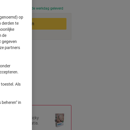
 uur besteld, volgende werkdag geleverd
" genoemd) op
 derden te
In winkelwagen
oonlijke
m de
ft gegeven
ze partners
smogelijkheden
 onder
accepteren.
ent
kken
toestel. Als
 beheren" in
de Viking Super Sticky
x tesa Plakband gratis.