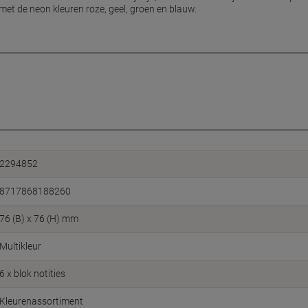
met de neon kleuren roze, geel, groen en blauw.
2294852
8717868188260
76 (B) x 76 (H) mm
Multikleur
6 x blok notities
Kleurenassortiment