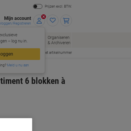
Prijzen excl. BTW.
Mijn account
nloggen/Registreren
xclusieve
eloppen
Organiseren
Kantoorartikelen
gen – log nu in.
n
& Archiveren
Snel bestellen met artikelnummer
loggen
ing?
Meld u nu aan
timent 6 blokken à