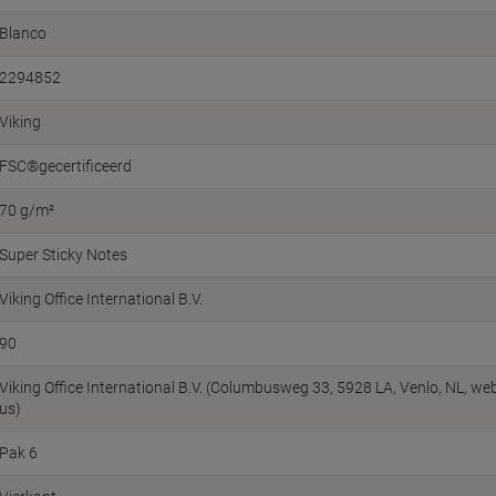
Blanco
2294852
Viking
FSC®gecertificeerd
70 g/m²
Super Sticky Notes
Viking Office International B.V.
90
Viking Office International B.V. (Columbusweg 33, 5928 LA, Venlo, NL, w
us)
Pak 6