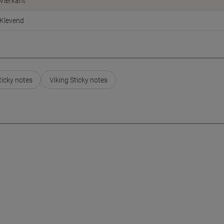
Vierkant
Klevend
ticky notes
Viking Sticky notes