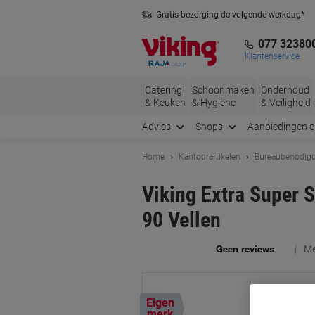
Meteen
Meteen
Gratis bezorging de volgende werkdag*
naar
naar
Nederlandse klantenservice
inhoud
navigatie
077 32380
Klantenservice
Catering
Schoonmaken
Onderhoud
& Keuken
& Hygiëne
& Veiligheid
Advies
Shops
Aanbiedingen 
Home
Kantoorartikelen
Bureaubenodig
Viking Extra Super 
90 Vellen
Me
Eigen
merk