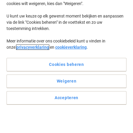
cookies wilt weigeren, kies dan "Weigeren".
-€29
U kunt uw keuze op elk gewenst moment bekijken en aanpassen
via de link "Cookies beheren" in de voettekst en zo uw
toestemming intrekken.
Meer informatie over ons cookiebeleid kunt u vinden in
onze
privacyverklaring
en
cookieverklaring
.
Cookies beheren
Weigeren
Accepteren
Kies Viking voor efficiënt en veilig documenten vernietigen
Maak kennis met de Viking papiervernietiger met automatische
invoer: ultieme oplossing voor het efficiënt vernietigen van
documenten. Handmatige invoer ook mogelijk.