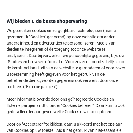
Meteen
Meteen
naar
naar
inhoud
navigatie
Wij bieden u de beste shopervaring!
We gebruiken cookies en vergelijkbare technologieën (hierna
gezamenlijk "Cookies" genoemd) op onze website om onder
Home
andere inhoud en advertenties te personaliseren. Media van
Kantoorapparaten & Technologie
Kantoormachines & toebehoren
derden te integreren of de toegang tot onze website te
Viking Automatische Papierinvoer Papierversnipperaar
analyseren. Daarbij verwerken we persoonlijke gegevens, bijv. uw
120 Vellen Micro snippers Veiligheidsniveau P-4 23 L
IP-adres en browser informatie. Voor zover dit noodzakelijk is om
C233-B
de kernfunctionaliteit van de website te garanderen of voor zover
u toestemming heeft gegeven voor het gebruik van de
betreffende dienst, worden gegevens ook verwerkt door onze
Merk:
Viking
Productnr.:
1278299
partners (“Externe partijen”).
Meer informatie over de door ons geïntegreerde Cookies en
Externe partijen vindt u onder "Cookies beheren". Daar kunt u ook
BEST
PRICE
gedetailleerder aangeven welke Cookies u wilt accepteren.
Eigen
Door op "Accepteren" te klikken, gaat u akkoord met het opslaan
merk
van Cookies op uw toestel. Als u het gebruik van niet-essentiële