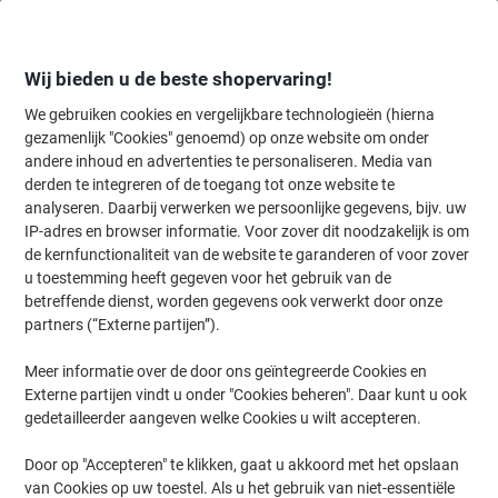
Meteen
Meteen
naar
naar
inhoud
navigatie
Wij bieden u de beste shopervaring!
We gebruiken cookies en vergelijkbare technologieën (hierna
gezamenlijk "Cookies" genoemd) op onze website om onder
Home
andere inhoud en advertenties te personaliseren. Media van
Catering & Keuken
Catering & keuken
Koffie
Koffiepads
derden te integreren of de toegang tot onze website te
Senseo Koffiepads Pads Classic 36 Stuks à 7 g
analyseren. Daarbij verwerken we persoonlijke gegevens, bijv. uw
IP-adres en browser informatie. Voor zover dit noodzakelijk is om
de kernfunctionaliteit van de website te garanderen of voor zover
Merk:
Senseo
Productnr.:
7056333
u toestemming heeft gegeven voor het gebruik van de
betreffende dienst, worden gegevens ook verwerkt door onze
partners (“Externe partijen”).
BEST
PRICE
Meer informatie over de door ons geïntegreerde Cookies en
Externe partijen vindt u onder "Cookies beheren". Daar kunt u ook
Duurzaam
gedetailleerder aangeven welke Cookies u wilt accepteren.
Door op "Accepteren" te klikken, gaat u akkoord met het opslaan
van Cookies op uw toestel. Als u het gebruik van niet-essentiële