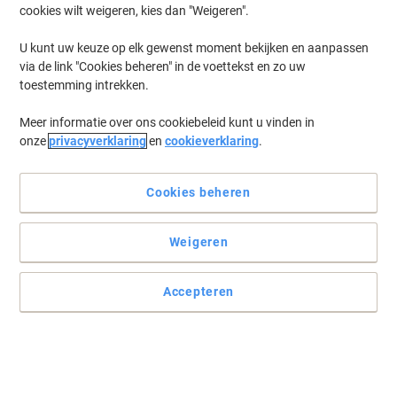
cookies wilt weigeren, kies dan "Weigeren".
U kunt uw keuze op elk gewenst moment bekijken en aanpassen
via de link "Cookies beheren" in de voettekst en zo uw
toestemming intrekken.
Meer informatie over ons cookiebeleid kunt u vinden in
onze
privacyverklaring
en
cookieverklaring
.
Cookies beheren
De gemakkelijkste manier om koffie te zetten
Weigeren
Voor liefhebbers van de klassieke smaak van Senseo koffie. Op elk
moment genieten van een heerlijk kopje koffie, omdat het kan.
Accepteren
Lees volledige beschrijving
Koop Meer,
Bespaar Meer
€ 7,49
Pak
Vanaf 10 Pakken
€ 8,16 Incl. btw
€ 29,72 / kg Excl. btw