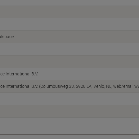
alspace
ice International B.V.
fice International B.V. (Columbusweg 33, 5928 LA, Venlo, NL, web/email:w