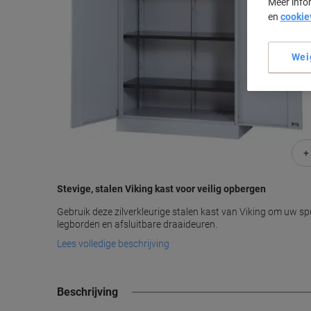
Meer info
en
cookie
Wei
+
Stevige, stalen Viking kast voor veilig opbergen
Gebruik deze zilverkleurige stalen kast van Viking om uw spul
legborden en afsluitbare draaideuren.
Lees volledige beschrijving
Beschrijving