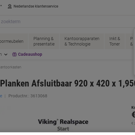
n*
Nederlandse klantenservice
Planning &
Kantoorapparaten
Inkt &
Pa
oormeubelen
presentatie
& Technologie
Toner
& 
n
Cadeaushop
antoorkasten
 Planken Afsluitbaar 920 x 420 x 1,9
ce
Productnr.:
3613068
K
€ 