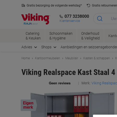
Meteen
Meteen
Gratis bezorging de volgende werkdag*
Gratis retournere
naar
naar
inhoud
navigatie
077 3238000
Klantenservice
Catering
Schoonmaken
Onderhoud
Kant
& Keuken
& Hygiëne
& Veiligheid
Advies
Shops
Aanbiedingen en seizoensgebonde
Home
Kantoormeubelen
Meubilair
Kasten & schappen
K
Viking Realspace Kast Staal 4
Merk:
Viking Realspa
Eigen
merk