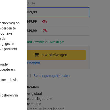
Korting
Aantal
Excl. btw
Stuk
1
€ 259,99
Stuks
2-3
€ 249,99
-3%
" genoemd) op
 derden te
Stuks
4+
€ 239,99
-7%
oonlijke
m de
Momenteel op voorraad
Levertijd 2-3 werkdagen
ft gegeven
ze partners
Aantal
In winkelwagen
Aan een lijst toevoegen
 onder
accepteren.
Bezorginformatie
Betalingsmogelijkheden
toestel. Als
elangrijkste specificaties
Gemaakt van stevig staal
 beheren" in
Inclusief 4 verstelbare legborden
Stalen afsluitbare deuren
Maximale draagkracht 70 kg per legbord