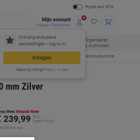
Prijzen excl. BTW.
Mijn account
Inloggen/Registreren
Ontvang exclusieve
pier, Enveloppen
Organiseren
Kantoorartikelen
aanbiedingen – log nu in.
Verpakken
& Archiveren
Snel bestellen met artikelnummer
Inloggen
Nieuw bij Viking?
Meld u nu aan
50 mm Zilver
oop Meer,
Bespaar Meer
€ 239,99
Stuk
Vanaf 4 Stuks
290,39 Incl. btw