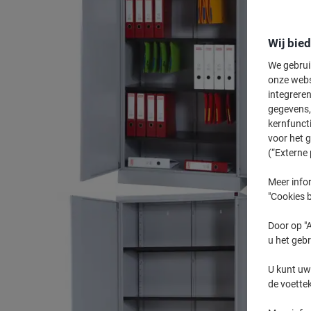
Wij bie
We gebrui
onze webs
integreren
gegevens, 
kernfunct
voor het 
(“Externe 
Meer infor
"Cookies b
Door op "A
u het gebr
U kunt uw
de voette