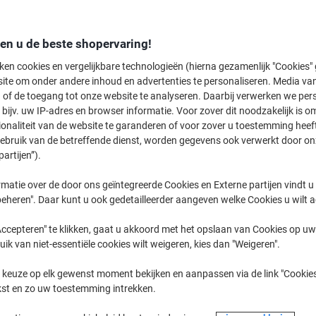
den u de beste shopervaring!
ken cookies en vergelijkbare technologieën (hierna gezamenlijk "Cookies
ite om onder andere inhoud en advertenties te personaliseren. Media van
 of de toegang tot onze website te analyseren. Daarbij verwerken we pers
bijv. uw IP-adres en browser informatie. Voor zover dit noodzakelijk is o
ionaliteit van de website te garanderen of voor zover u toestemming hee
gebruik van de betreffende dienst, worden gegevens ook verwerkt door on
partijen”).
matie over de door ons geïntegreerde Cookies en Externe partijen vindt u
eheren". Daar kunt u ook gedetailleerder aangeven welke Cookies u wilt 
ccepteren" te klikken, gaat u akkoord met het opslaan van Cookies op uw 
uik van niet-essentiële cookies wilt weigeren, kies dan "Weigeren".
B
 keuze op elk gewenst moment bekijken en aanpassen via de link "Cookies
kst en zo uw toestemming intrekken.