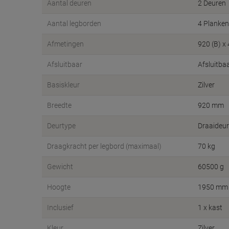
Aantal deuren
2 Deuren
Aantal legborden
4 Planken
Afmetingen
920 (B) x
Afsluitbaar
Afsluitba
Basiskleur
Zilver
Breedte
920 mm
Deurtype
Draaideur
Draagkracht per legbord (maximaal)
70 kg
Gewicht
60500 g
Hoogte
1950 mm
Inclusief
1 x kast
Kleur
Zilver