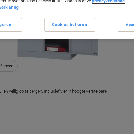
rmatie over ons cookiebeleid kunt u vinden in onze
privacyverklaring
L
verklaring
.
geren
Cookies beheren
Acc
2
meer
len veilig op te bergen. Inclusief vier in hoogte verstelbare