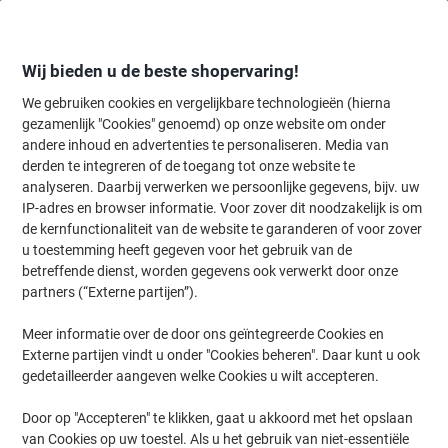
Meteen
Meteen
naar
naar
inhoud
navigatie
Wij bieden u de beste shopervaring!
We gebruiken cookies en vergelijkbare technologieën (hierna
gezamenlijk "Cookies" genoemd) op onze website om onder
Home
andere inhoud en advertenties te personaliseren. Media van
Papier, Enveloppen & Verpakken
Papier & etiketten
Papier
Prin
derden te integreren of de toegang tot onze website te
Viking Business A4 Kopieerpapier 80 g/m² Glad Wit 164
analyseren. Daarbij verwerken we persoonlijke gegevens, bijv. uw
CIE 500 Vellen
IP-adres en browser informatie. Voor zover dit noodzakelijk is om
de kernfunctionaliteit van de website te garanderen of voor zover
u toestemming heeft gegeven voor het gebruik van de
Merk:
Viking
Productnr.:
EAG210
betreffende dienst, worden gegevens ook verwerkt door onze
partners (“Externe partijen”).
Meer informatie over de door ons geïntegreerde Cookies en
BEST
PRICE
Externe partijen vindt u onder "Cookies beheren". Daar kunt u ook
gedetailleerder aangeven welke Cookies u wilt accepteren.
Eigen
merk
Door op "Accepteren" te klikken, gaat u akkoord met het opslaan
Duurzaam
van Cookies op uw toestel. Als u het gebruik van niet-essentiële