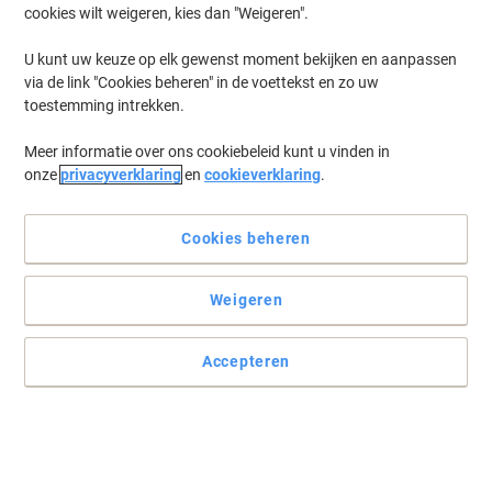
cookies wilt weigeren, kies dan "Weigeren".
U kunt uw keuze op elk gewenst moment bekijken en aanpassen
via de link "Cookies beheren" in de voettekst en zo uw
toestemming intrekken.
Meer informatie over ons cookiebeleid kunt u vinden in
onze
privacyverklaring
en
cookieverklaring
.
Cookies beheren
Weigeren
Accepteren
Het kopieerpapier van Viking Business biedt helder wit papier
Het Business kopieerpapier van Viking biedt een glad A4-formaat,
wit oppervlak en 80 g/m² papiergewicht voor betrouwbare
printresultaten.