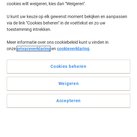
cookies wilt weigeren, kies dan "Weigeren".
U kunt uw keuze op elk gewenst moment bekijken en aanpassen
via de link "Cookies beheren" in de voettekst en zo uw
toestemming intrekken.
Meer informatie over ons cookiebeleid kunt u vinden in
onze
privacyverklaring
en
cookieverklaring
.
Cookies beheren
Weigeren
Accepteren
Betrouwbaar, snel en efficiënt printen met HP
De HP LaserJet 4002dn is dé ideale printer voor bedrijven die hoge
snelheid, betrouwbaarheid en professionele kwaliteit nodig
hebben. Deze krachtige zwart-wit laserprinter is ontworpen voor
productiviteit en duurzaamheid, perfect voor drukke