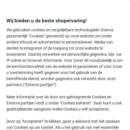
Meteen
Meteen
naar
naar
inhoud
navigatie
Wij bieden u de beste shopervaring!
We gebruiken cookies en vergelijkbare technologieën (hierna
gezamenlijk "Cookies" genoemd) op onze website om onder
Home
andere inhoud en advertenties te personaliseren. Media van
Kantoorapparaten & Technologie
Kantoormachines & toebehoren
derden te integreren of de toegang tot onze website te
HP LaserJet Pro 4002dn 2Z605F Mono laserprinter A4
analyseren. Daarbij verwerken we persoonlijke gegevens, bijv. uw
zwart-wit
IP-adres en browser informatie. Voor zover dit noodzakelijk is om
de kernfunctionaliteit van de website te garanderen of voor zover
u toestemming heeft gegeven voor het gebruik van de
Merk:
HP
Productnr.:
1200330
betreffende dienst, worden gegevens ook verwerkt door onze
partners (“Externe partijen”).
Meer informatie over de door ons geïntegreerde Cookies en
Cashback
Externe partijen vindt u onder "Cookies beheren". Daar kunt u ook
gedetailleerder aangeven welke Cookies u wilt accepteren.
Door op "Accepteren" te klikken, gaat u akkoord met het opslaan
van Cookies op uw toestel. Als u het gebruik van niet-essentiële