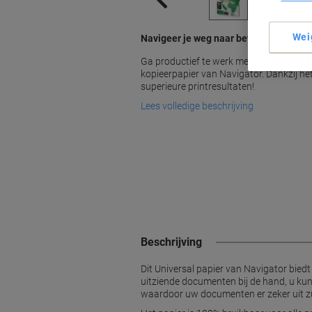
Wei
Navigeer je weg naar betere resultate
Ga productief te werk met het hoogwaard
kopieerpapier van Navigator. Dankzij het
superieure printresultaten!
Lees volledige beschrijving
Beschrijving
Dit Universal papier van Navigator biedt 
uitziende documenten bij de hand, u kun
waardoor uw documenten er zeker uit zu