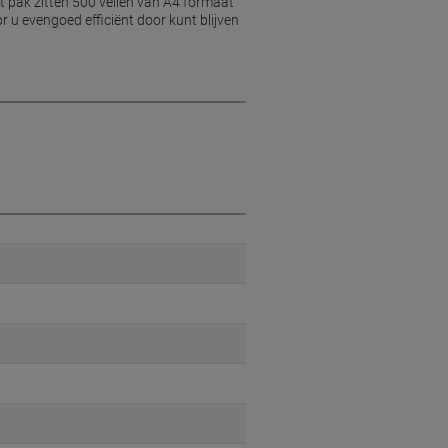
dit pak zitten 500 vellen van A4 formaat
r u evengoed efficiënt door kunt blijven