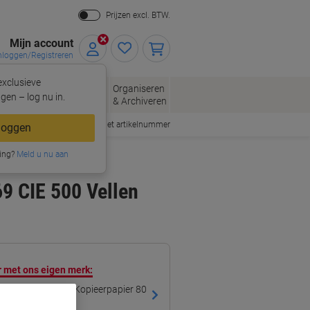
Prijzen excl. BTW.
Mijn account
nloggen/Registreren
xclusieve
eloppen
Organiseren
Kantoorartikelen
gen – log nu in.
n
& Archiveren
Snel bestellen met artikelnummer
loggen
ing?
Meld u nu aan
69 CIE 500 Vellen
 met ons eigen merk:
olour Printing A4 Kopieerpapier 80
 CIE 500 Vellen