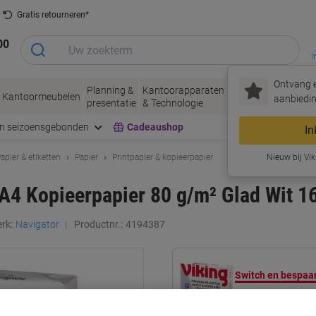
Gratis retourneren*
00
I
Ontvang e
Planning &
Kantoorapparaten
Inkt &
Papier, Env
Kantoormeubelen
aanbiedin
presentatie
& Technologie
Toner
& Verpakke
en seizoensgebonden
Cadeaushop
In
apier & etiketten
Papier
Printpapier & kopieerpapier
Nieuw bij Vik
 A4 Kopieerpapier 80 g/m² Glad Wit 1
rk:
Navigator
Productnr.:
4194387
Switch en bespaar
Viking Advanced C
g/m² Glad Wit 169