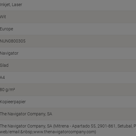
Inkjet
Laser
Wit
Europe
NUN0800305
Navigator
Glad
A4
80 g/m²
Kopieerpapier
The Navigator Company, SA
The Navigator Company, SA (Mitrena - Apartado 55, 2901-861, Setubal, P
web/email:&nbsp;www.thenavigatorcompany.com)