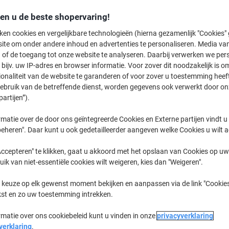
€ 5,09
den u de beste shopervaring!
ken cookies en vergelijkbare technologieën (hierna gezamenlijk "Cookies
Koop Meer,
Bespaar Meer
ite om onder andere inhoud en advertenties te personaliseren. Media van
€ 6,79
Pak
 of de toegang tot onze website te analyseren. Daarbij verwerken we pers
Vanaf 40 Pakken
bijv. uw IP-adres en browser informatie. Voor zover dit noodzakelijk is o
€ 8,22 Incl. btw
ionaliteit van de website te garanderen of voor zover u toestemming hee
gebruik van de betreffende dienst, worden gegevens ook verwerkt door on
Aantal
Excl. btw
partijen”).
Pakken
1-4
€ 9,29
matie over de door ons geïntegreerde Cookies en Externe partijen vindt u
eheren". Daar kunt u ook gedetailleerder aangeven welke Cookies u wilt 
Pakken
5-9
€ 7,79
-16%
ccepteren" te klikken, gaat u akkoord met het opslaan van Cookies op uw 
Pakken
10-19
€ 7,49
-19%
uik van niet-essentiële cookies wilt weigeren, kies dan "Weigeren".
Pakken
20-39
€ 7,19
-22%
 keuze op elk gewenst moment bekijken en aanpassen via de link "Cookies
Pakken
40+
€ 6,79
-26%
kst en zo uw toestemming intrekken.
rmatie over ons cookiebeleid kunt u vinden in onze
privacyverklaring
Momenteel op voorraad
Vóór 15:30
verklaring
.