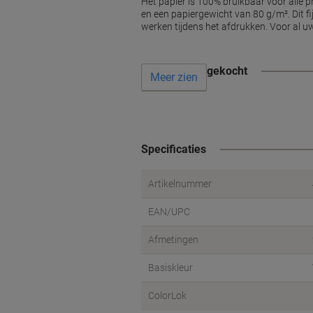
Het papier is 100% bruikbaar voor alle pr
en een papiergewicht van 80 g/m². Dit fi
werken tijdens het afdrukken. Voor al 
Vaak samen gekocht
Meer zien
Specificaties
Artikelnummer
EAN/UPC
Afmetingen
Basiskleur
ColorLok