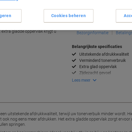
Aantal
geren
Cookies beheren
Acc
n
Aan een lijst toevoegen
ige, storingsvrije Universal A4
 extra gladde oppervlak krijgt u
Bezorginformatie
Betaling
Belangrijkste specificaties
Uitstekende afdrukkwaliteit
Verminderd tonerverbruik
Extra glad oppervlak
Zijdezacht gevoel
Lees meer
een uitstekende afdrukkwaliteit, terwijl uw tonerverbuik minder wordt. Hie
t ook nog eens meer afdrukken. Het extra gladde oppervlak zorgt ervoor d
llen springen.