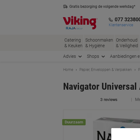
Meteen
Meteen
Gratis bezorging de volgende werkdag*
naar
naar
Nederlandse klantenservice
inhoud
navigatie
077 32380
Klantenservice
Catering
Schoonmaken
Onderhoud
& Keuken
& Hygiëne
& Veiligheid
Advies
Shops
Aanbiedingen 
Home
Papier, Enveloppen & Verpakken
P
Navigator Universal
Me
Duurzaam