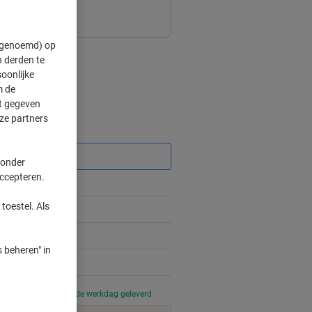
" genoemd) op
 derden te
oonlijke
m de
ft gegeven
ze partners
Korting
 onder
accepteren.
toestel. Als
 beheren" in
 uur besteld, volgende werkdag geleverd