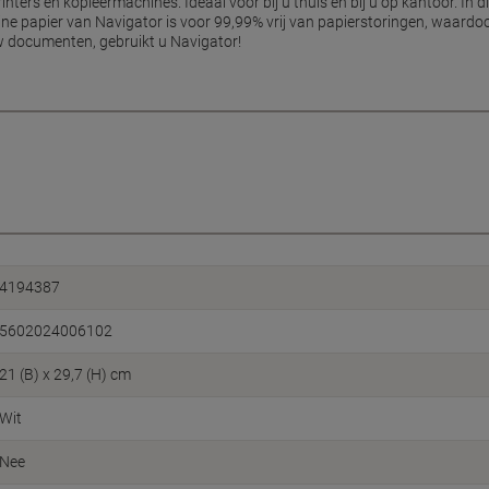
inters en kopieermachines. Ideaal voor bij u thuis en bij u op kantoor. In 
jne papier van Navigator is voor 99,99% vrij van papierstoringen, waardoo
uw documenten, gebruikt u Navigator!
4194387
5602024006102
21 (B) x 29,7 (H) cm
Wit
Nee