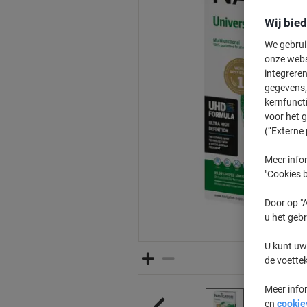
Wij bie
We gebrui
onze webs
integreren
gegevens, 
kernfunct
voor het 
(“Externe 
Meer infor
"Cookies b
Door op "A
u het gebr
U kunt uw
de voette
Meer info
en
cookie