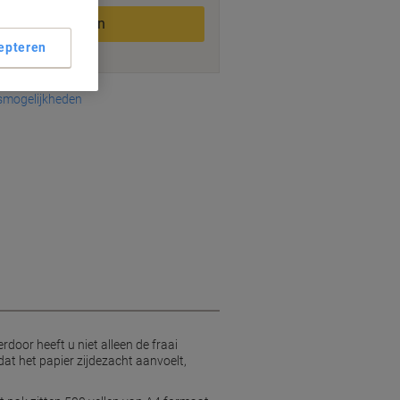
In winkelwagen
epteren
smogelijkheden
rdoor heeft u niet alleen de fraai
at het papier zijdezacht aanvoelt,