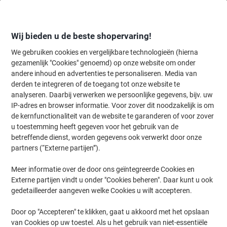
Meteen
Meteen
naar
naar
inhoud
navigatie
Wij bieden u de beste shopervaring!
We gebruiken cookies en vergelijkbare technologieën (hierna
gezamenlijk "Cookies" genoemd) op onze website om onder
Home
andere inhoud en advertenties te personaliseren. Media van
Kantoorartikelen
Schrijven & tekenen
Pennen, navullingen & cor
derden te integreren of de toegang tot onze website te
Lamy Lamy Safari Vulpen 0,5 - 0,6 mm Medium
analyseren. Daarbij verwerken we persoonlijke gegevens, bijv. uw
Transparant
IP-adres en browser informatie. Voor zover dit noodzakelijk is om
de kernfunctionaliteit van de website te garanderen of voor zover
u toestemming heeft gegeven voor het gebruik van de
Merk:
Lamy
Productnr.:
1182238
betreffende dienst, worden gegevens ook verwerkt door onze
partners (“Externe partijen”).
Meer informatie over de door ons geïntegreerde Cookies en
Externe partijen vindt u onder "Cookies beheren". Daar kunt u ook
gedetailleerder aangeven welke Cookies u wilt accepteren.
Door op "Accepteren" te klikken, gaat u akkoord met het opslaan
van Cookies op uw toestel. Als u het gebruik van niet-essentiële