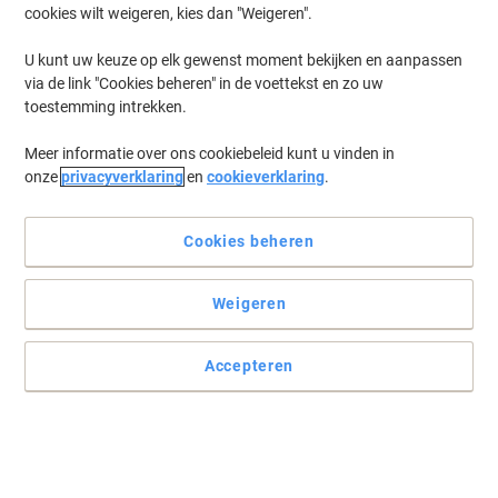
cookies wilt weigeren, kies dan "Weigeren".
U kunt uw keuze op elk gewenst moment bekijken en aanpassen
via de link "Cookies beheren" in de voettekst en zo uw
toestemming intrekken.
Meer informatie over ons cookiebeleid kunt u vinden in
onze
privacyverklaring
en
cookieverklaring
.
Cookies beheren
Weigeren
Lees volledige beschrijving
Koop Meer,
Bespaar Meer
Accepteren
€ 19,99
Stuk
Vanaf 3 Stuks
€ 24,19 Incl. btw
Ko
Aantal
Excl. btw
Stuk
1
€ 21,99