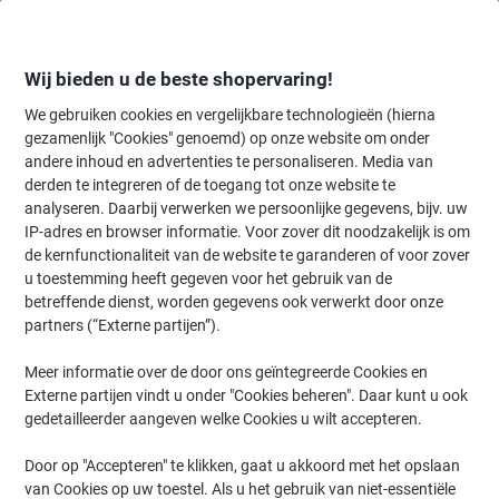
Meteen
Meteen
naar
naar
inhoud
navigatie
Wij bieden u de beste shopervaring!
We gebruiken cookies en vergelijkbare technologieën (hierna
gezamenlijk "Cookies" genoemd) op onze website om onder
Home
andere inhoud en advertenties te personaliseren. Media van
Catering & Keuken
Catering & keuken
Koffie
Koffiecups
derden te integreren of de toegang tot onze website te
L'OR Espresso Lungo Profondo Koffiecups Nespresso
analyseren. Daarbij verwerken we persoonlijke gegevens, bijv. uw
Capsules Medium 100 Stuks à 0,5 g
IP-adres en browser informatie. Voor zover dit noodzakelijk is om
de kernfunctionaliteit van de website te garanderen of voor zover
u toestemming heeft gegeven voor het gebruik van de
Merk:
L'OR
Productnr.:
1268713
betreffende dienst, worden gegevens ook verwerkt door onze
partners (“Externe partijen”).
Meer informatie over de door ons geïntegreerde Cookies en
Duurzaam
Externe partijen vindt u onder "Cookies beheren". Daar kunt u ook
Blijvend in prijs verlaagd
gedetailleerder aangeven welke Cookies u wilt accepteren.
Door op "Accepteren" te klikken, gaat u akkoord met het opslaan
van Cookies op uw toestel. Als u het gebruik van niet-essentiële