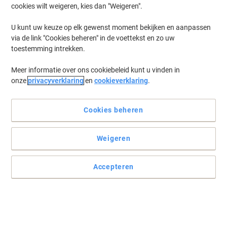
cookies wilt weigeren, kies dan "Weigeren".
U kunt uw keuze op elk gewenst moment bekijken en aanpassen
via de link "Cookies beheren" in de voettekst en zo uw
toestemming intrekken.
Meer informatie over ons cookiebeleid kunt u vinden in
onze
privacyverklaring
en
cookieverklaring
.
Cookies beheren
Weigeren
Intens, pittig en verleidelijk van smaak
Lees volledige beschrijving
Accepteren
Koop Meer,
Bespaar Meer
€ 38,99
Pak
Vanaf 8 Pakken
€ 42,50 Incl. btw
€ 779,80 / kg Excl. btw