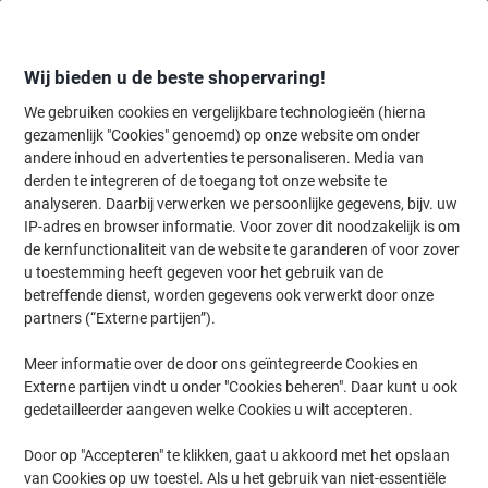
Meteen
Meteen
naar
naar
inhoud
navigatie
Wij bieden u de beste shopervaring!
We gebruiken cookies en vergelijkbare technologieën (hierna
gezamenlijk "Cookies" genoemd) op onze website om onder
Home
andere inhoud en advertenties te personaliseren. Media van
Kantoorapparaten & Technologie
Kantoormachines & toebehoren
derden te integreren of de toegang tot onze website te
Labelprinters & labeltapes
(460)
analyseren. Daarbij verwerken we persoonlijke gegevens, bijv. uw
IP-adres en browser informatie. Voor zover dit noodzakelijk is om
Kies subcategorie
de kernfunctionaliteit van de website te garanderen of voor zover
Filteren op
u toestemming heeft gegeven voor het gebruik van de
betreffende dienst, worden gegevens ook verwerkt door onze
Etiketten zoekmachine
partners (“Externe partijen”).
Selecteer eenvoudig uw labelprinter en vind de
bijbehorende etiketten.
Meer informatie over de door ons geïntegreerde Cookies en
Externe partijen vindt u onder "Cookies beheren". Daar kunt u ook
Kies merk
gedetailleerder aangeven welke Cookies u wilt accepteren.
Kies reeks
Door op "Accepteren" te klikken, gaat u akkoord met het opslaan
van Cookies op uw toestel. Als u het gebruik van niet-essentiële