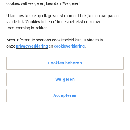
cookies wilt weigeren, kies dan "Weigeren".
Kies model
U kunt uw keuze op elk gewenst moment bekijken en aanpassen
via de link "Cookies beheren" in de voettekst en zo uw
toestemming intrekken.
Meer informatie over ons cookiebeleid kunt u vinden in
onze
privacyverklaring
en
cookieverklaring
.
Cookies beheren
Weigeren
Welkom bij onze categorie Labelprinters & Labeltapes, waar u een
breed scala aan producten vindt om uw labelbehoeften te
vervullen. Ontdek duurzame en efficiënte opties, waaronder eco
producten en aantrekkelijke promoties. Of u nu op zoek bent naar
Accepteren
betrouwbare merken zoals Brother, hier vindt u alles wat u nodig
heeft voor professioneel labelen.
Viking Etiketteertape Compatibel